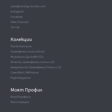
ВАУЧЕР
▼
sales@analog-records.com
Manufactured By
Toshiba EMI Ltd
Instagram
Facebook
Viber Channel
Tik Tok
Колекции
Пълен Каталог
Грамофонни плочи (Vinyl)
Музикални Дискове (CD)
Японски грамофонни плочи и CD
Американски Грамофонни Плочи и CD
Само Mint / NM копия
Рядко Издание
Моят Профил
Влез в профила
Регистрация