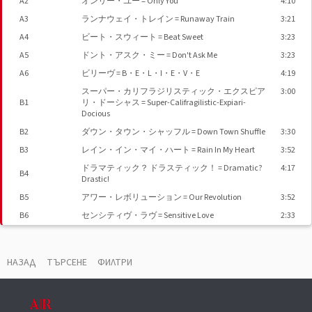
A2
オンリー・ユー = Only You
4:10
A3
ランナウェイ・トレイン = Runaway Train
3:21
A4
ビート・スウィート = Beat Sweet
3:23
A5
ドント・アスク・ミー = Don't Ask Me
3:23
A6
ビリーヴ = B・E・L・I・E・V・E
4:19
スーパー・カリフラジリスティック・エクスピア
3:00
B1
リ・ドーシャス = Super-Califragilistic-Expiari-
Docious
B2
ダウン・タウン・シャッフル = Down Town Shuffle
3:30
B3
レイン・イン・マイ・ハート = Rain In My Heart
3:52
ドラマティック？ ドラスティック！ = Dramatic?
4:17
B4
Drastic!
B5
アワー・レボリューション = Our Revolution
3:52
B6
センシティヴ・ラヴ = Sensitive Love
2:33
ДОПЪЛНИТЕЛНИ ВИДЕА
▼
НАЗАД
ТЪРСЕНЕ
ФИЛТРИ
Boøwy - BEAT EMOTION [full album] - 2021