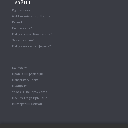
Главни
Изпращане
Goldmine Grading Standart
Речник
Кои сме ние?
Как да използвам сайта?
Знаете ли че?
Как да направя оферта?
Kонтакти
Правна информация
Поверителност
Плащане
Условия на Поръчката
Политика за Връщане
Интересни Факти