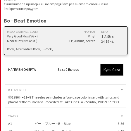
Снимките са примерни и не отразяват реалното състояние на
конкретния продукт.
Bo - Beat Emotion
MEDIA GRADING / COVER
ФОРМАТ
ЦЕНА
12.36
Very Good Plus (VG+)
Vinyl
€
Near Mint (NM or M-)
LP, Album, Stereo
24.19 лв.
Rock, Alternative Rock, J-Rock,
Купи Сега
НАПРАВИ ОФЕРТА
Задай Въпрос
RELEASE NOTE
▼
Ⓟ1986 H●11●8 The release includes a four-page color insert with lyrics and
photos of the musicians. Recorded at Take One G & R Studio, 1986 9.6〜9.23
TRACKS
▼
A1
ビー・ブルー = B・Blue
3:56