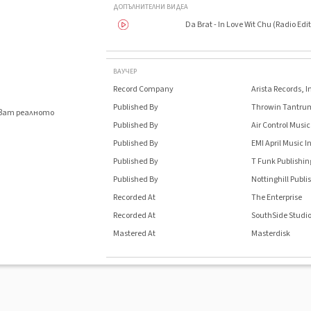
ДОПЪЛНИТЕЛНИ ВИДЕА
Da Brat - In Love Wit Chu (Radio Edit
ВАУЧЕР
Record Company
Arista Records, I
Published By
Throwin Tantru
яват реалното
.
Published By
Air Control Music
Published By
EMI April Music I
Published By
T Funk Publishin
Published By
Nottinghill Publi
Recorded At
The Enterprise
Recorded At
SouthSide Studi
Mastered At
Masterdisk