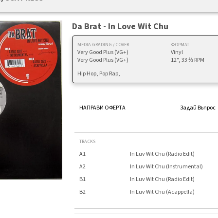
Da Brat - In Love Wit Chu
MEDIA GRADING / COVER
ФОРМАТ
Very Good Plus (VG+)
Vinyl
Very Good Plus (VG+)
12", 33 ⅓ RPM
Hip Hop, Pop Rap,
НАПРАВИ ОФЕРТА
Задай Въпрос
TRACKS
A1
In Luv Wit Chu (Radio Edit)
A2
In Luv Wit Chu (Instrumental)
B1
In Luv Wit Chu (Radio Edit)
B2
In Luv Wit Chu (Acappella)