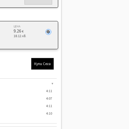
ЦЕНА
9.26
€
18.12 лв.
Купи Сега
▼
4:11
4:07
4:11
4:10