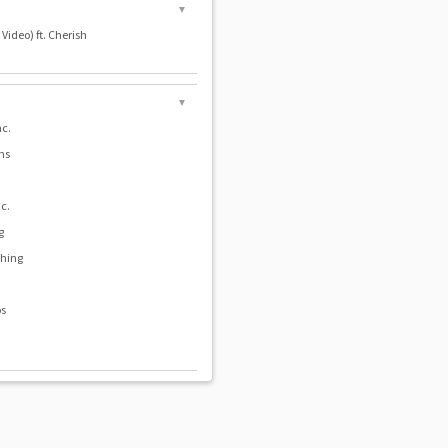
▼
 Video) ft. Cherish
▼
nc.
ms
nc.
g
shing
os