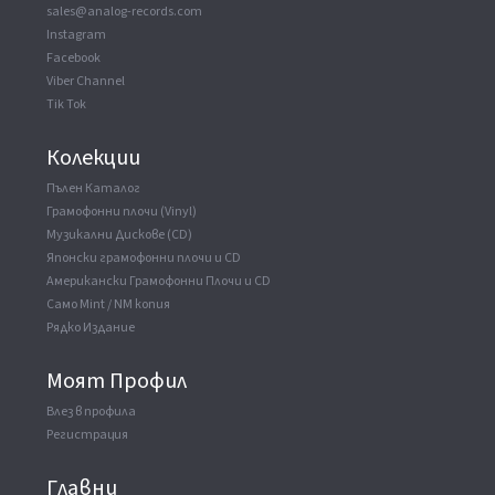
sales@analog-records.com
Instagram
Facebook
Viber Channel
Tik Tok
Колекции
Пълен Каталог
Грамофонни плочи (Vinyl)
Музикални Дискове (CD)
Японски грамофонни плочи и CD
Американски Грамофонни Плочи и CD
Само Mint / NM копия
Рядко Издание
Моят Профил
Влез в профила
Регистрация
Главни