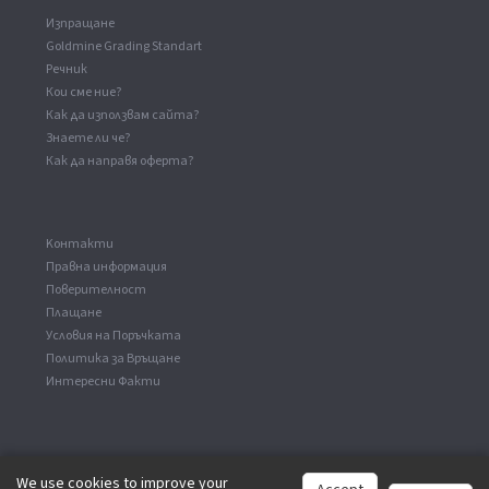
Изпращане
Goldmine Grading Standart
Речник
Кои сме ние?
Как да използвам сайта?
Знаете ли че?
Как да направя оферта?
Kонтакти
Правна информация
Поверителност
Плащане
Условия на Поръчката
Политика за Връщане
Интересни Факти
We use cookies to improve your