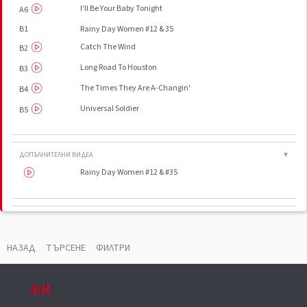
I'll Be Your Baby Tonight
A6
B1
Rainy Day Women #12 & 35
Catch The Wind
B2
Long Road To Houston
B3
The Times They Are A-Changin'
B4
Universal Soldier
B5
ДОПЪЛНИТЕЛНИ ВИДЕА
▼
Rainy Day Women #12 & #35
ВАУЧЕР
▼
Manufactured By
CBS/Sony Records Inc.
НАЗАД
ТЪРСЕНЕ
ФИЛТРИ