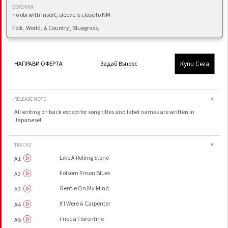
БЕЛЕЖКА
no obi with insert, sleeve is close to NM
Folk, World, & Country, Bluegrass,
Купи Сега
НАПРАВИ ОФЕРТА
Задай Въпрос
RELEASE NOTE
▼
All writing on back except for song titles and label names are written in
Japanese!
TRACKS
▼
Like A Rolling Stone
A1
Folsom Prison Blues
A2
Gentle On My Mind
A3
If I Were A Carpenter
A4
Frieda Florentine
A5