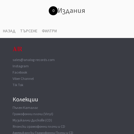
Издания
0
НАЗАД
ТЪРСЕНЕ
ФИЛТРИ
sales@analog-records.com
Instagram
Facebook
Viber Channel
Tik Tok
Колекции
Пълен Каталог
Грамофонни плочи (Vinyl)
Музикални Дискове (CD)
Японски грамофонни плочи и CD
Американски Грамофонни Плочи и CD