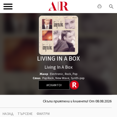
LIVING IN A BOX
Living In A Box
Жанр
Electronic
,
Rock
,
Pop
Стил
Pop Rock
,
New Wave
,
Synth-pop
ИСКАМ ГО!
Скъпи приятели и клиенти! От 08.08.2026 д
НАЗАД
ТЪРСЕНЕ
ФИЛТРИ