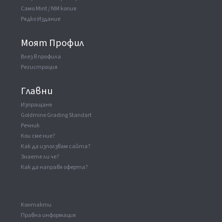
Само Mint / NM копия
Рядко Издание
Моят Профил
Влез в профила
Регистрация
Главни
Изпращане
Goldmine Grading Standart
Речник
Кои сме ние?
Как да използвам сайта?
Знаете ли че?
Как да направя оферта?
Kонтакти
Правна информация