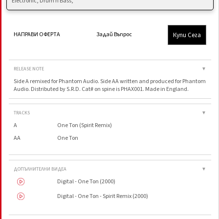
Electronic, Drum n Bass,
Купи Сега
НАПРАВИ ОФЕРТА
Задай Въпрос
RELEASE NOTE
▼
Side A remixed for Phantom Audio. Side AA written and produced for Phantom
Audio. Distributed by S.R.D. Cat# on spine is PHAX001. Made in England.
TRACKS
▼
A
One Ton (Spirit Remix)
AA
One Ton
ДОПЪЛНИТЕЛНИ ВИДЕА
▼
Digital - One Ton (2000)
Digital - One Ton - Spirit Remix (2000)