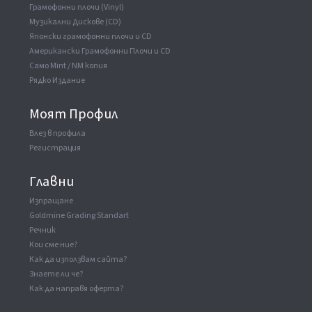
Грамофонни плочи (Vinyl)
Музикални Дискове (CD)
Японски грамофонни плочи и CD
Американски Грамофонни Плочи и CD
Само Mint / NM копия
Рядко Издание
Моят Профил
Влез в профила
Регистрация
Главни
Изпращане
Goldmine Grading Standart
Речник
Кои сме ние?
Как да използвам сайта?
Знаете ли че?
Как да направя оферта?