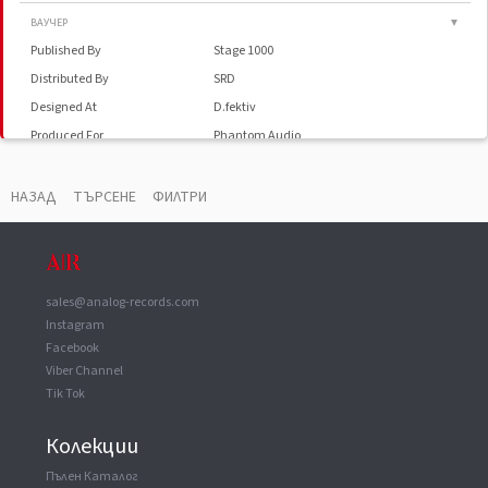
ВАУЧЕР
▼
Published By
Stage 1000
Distributed By
SRD
Designed At
D.fektiv
Produced For
Phantom Audio
Pressed By
FSV
НАЗАД
ТЪРСЕНЕ
ФИЛТРИ
sales@analog-records.com
Instagram
Facebook
Viber Channel
Tik Tok
Колекции
Пълен Каталог