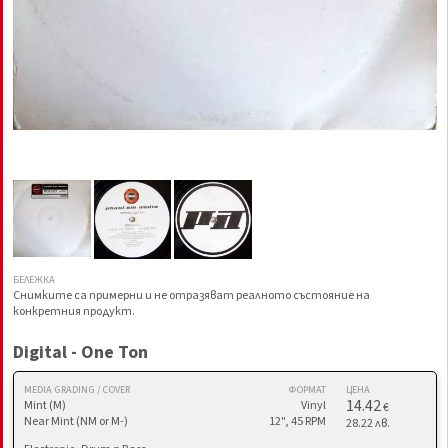
БЕЛЕЖКА
Снимките са примерни и не отразяват реалното състояние на
конкретния продукт.
Digital - One Ton
MEDIA GRADING / COVER
ФОРМАТ
ЦЕНА
14.42
Mint (M)
Vinyl
€
Near Mint (NM or M-)
12", 45 RPM
28.22 лв.