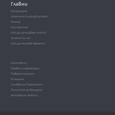
Главни
Изпращане
Goldmine Grading Standart
Речник
Кои сме ние?
Как да използвам сайта?
Знаете ли че?
Как да направя оферта?
Kонтакти
Правна информация
Поверителност
Плащане
Условия на Поръчката
Политика за Връщане
Интересни Факти