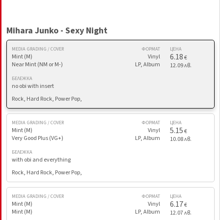
Mihara Junko - Sexy Night
MEDIA GRADING / COVER
ФОРМАТ
ЦЕНА
6.18
Mint (M)
Vinyl
€
Near Mint (NM or M-)
LP, Album
12.09 лв.
БЕЛЕЖКА
no obi with insert
Rock, Hard Rock, Power Pop,
MEDIA GRADING / COVER
ФОРМАТ
ЦЕНА
5.15
Mint (M)
Vinyl
€
Very Good Plus (VG+)
LP, Album
10.08 лв.
БЕЛЕЖКА
with obi and everything
Rock, Hard Rock, Power Pop,
MEDIA GRADING / COVER
ФОРМАТ
ЦЕНА
6.17
Mint (M)
Vinyl
€
Mint (M)
LP, Album
12.07 лв.