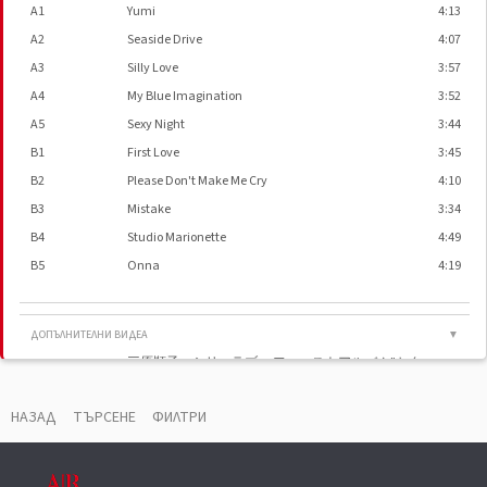
A1
Yumi
4:13
A2
Seaside Drive
4:07
A3
Silly Love
3:57
A4
My Blue Imagination
3:52
A5
Sexy Night
3:44
B1
First Love
3:45
B2
Please Don't Make Me Cry
4:10
B3
Mistake
3:34
B4
Studio Marionette
4:49
B5
Onna
4:19
ДОПЪЛНИТЕЛНИ ВИДЕА
▼
三原順子 シリーラブ ファーストアルバム"セク
シーナイト"Junko Mihara
Junko Mihara - Yumi
НАЗАД
ТЪРСЕНЕ
ФИЛТРИ
ВАУЧЕР
▼