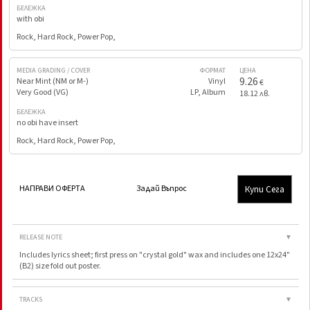
БЕЛЕЖКА
with obi
Rock, Hard Rock, Power Pop,
MEDIA GRADING / COVER
ФОРМАТ
ЦЕНА
9.26
Near Mint (NM or M-)
Vinyl
€
Very Good (VG)
LP, Album
18.12 лв.
БЕЛЕЖКА
no obi have insert
Rock, Hard Rock, Power Pop,
Купи Сега
НАПРАВИ ОФЕРТА
Задай Въпрос
RELEASE NOTE
▼
Includes lyrics sheet; first press on "crystal gold" wax and includes one 12x24"
(B2) size fold out poster.
TRACKS
▼