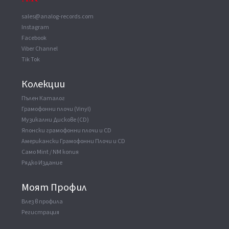
Record Company
King Record Co. Ltd
sales@analog-records.com
Recorded At
Star Ship Studio
Instagram
Recorded At
Onkio Haus
Facebook
Viber Channel
Tik Tok
Колекции
Пълен Каталог
Грамофонни плочи (Vinyl)
Музикални Дискове (CD)
Японски грамофонни плочи и CD
Американски Грамофонни Плочи и CD
Само Mint / NM копия
Рядко Издание
Моят Профил
Влез в профила
Регистрация