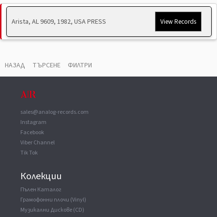
Pressed By
Columbia Records Pressing Plant, Terre Haute
Recorded At
Criteria Recording Studios
Arista, AL 9609, 1982, USA PRESS
View Records
Mastered At
Customatrix
Produced For
Karlbhy Productions
НАЗАД
ТЪРСЕНЕ
ФИЛТРИ
sales@analog-records.com
Instagram
Facebook
Viber Channel
Tik Tok
Колекции
Пълен Каталог
Грамофонни плочи (Vinyl)
Музикални Дискове (CD)