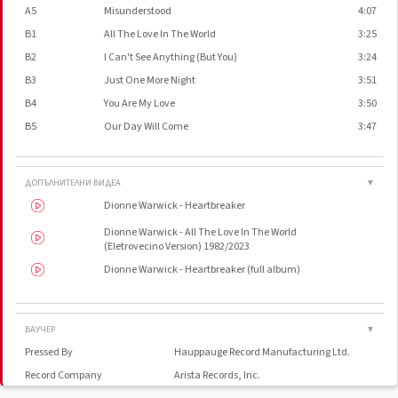
A5
Misunderstood
4:07
B1
All The Love In The World
3:25
B2
I Can't See Anything (But You)
3:24
B3
Just One More Night
3:51
B4
You Are My Love
3:50
B5
Our Day Will Come
3:47
ДОПЪЛНИТЕЛНИ ВИДЕА
▼
Dionne Warwick - Heartbreaker
Dionne Warwick - All The Love In The World
(Eletrovecino Version) 1982/2023
Dionne Warwick - Heartbreaker (full album)
ВАУЧЕР
▼
Pressed By
Hauppauge Record Manufacturing Ltd.
Record Company
Arista Records, Inc.