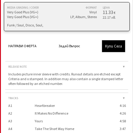
MEDIA GRADING / COVER
ФОРМАТ
ЦЕНА
11.33
Very Good Plus (VG+)
Vinyl
€
Very Good Plus (VG+)
LP, Album, Stereo
22.17 лв.
Funk / Soul, Disco, Soul,
Купи Сега
НАПРАВИ ОФЕРТА
Задай Въпрос
RELEASE NOTE
▼
Includes picture inner sleeve with credits. Runout details are etched except
Criteria and o stamped. In addition may also contain a single stamped letter
often followed by an etched number.
TRACKS
▼
A1
Heartbreaker
4:16
A2
It Makes No Difference
4:26
A3
Yours
4:58
A4
Take The Short Way Home
3:47