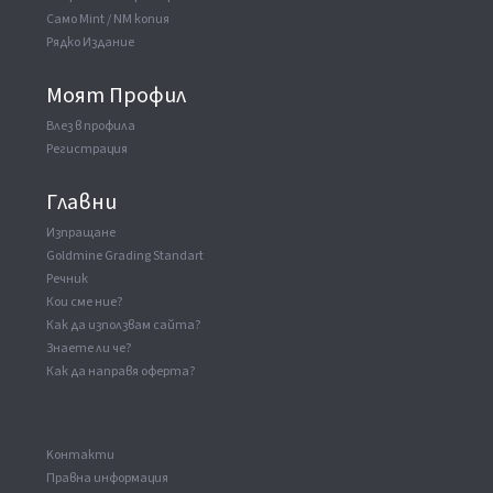
Само Mint / NM копия
Рядко Издание
Моят Профил
Влез в профила
Регистрация
Главни
Изпращане
Goldmine Grading Standart
Речник
Кои сме ние?
Как да използвам сайта?
Знаете ли че?
Как да направя оферта?
Kонтакти
Правна информация