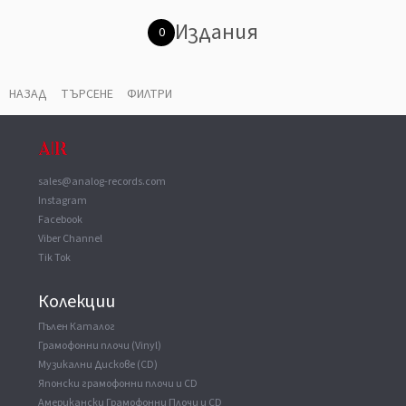
Издания
0
НАЗАД
ТЪРСЕНЕ
ФИЛТРИ
sales@analog-records.com
Instagram
Facebook
Viber Channel
Tik Tok
Колекции
Пълен Каталог
Грамофонни плочи (Vinyl)
Музикални Дискове (CD)
Японски грамофонни плочи и CD
Американски Грамофонни Плочи и CD