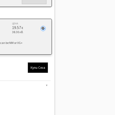
ЦЕНА
19.57
€
38.30 лв.
d can be NM or VG+
Купи Сега
▼