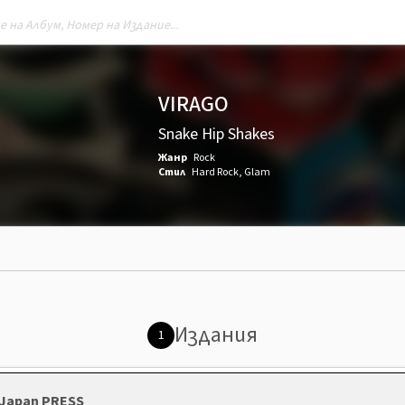
VIRAGO
Snake Hip Shakes
Жанр
Rock
Стил
Hard Rock
,
Glam
Издания
1
 Japan PRESS