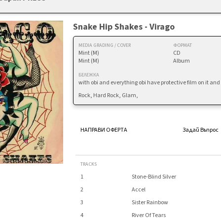
Snake Hip Shakes - Virago
MEDIA GRADING / COVER
ФОРМАТ
Mint (M)
CD
Mint (M)
Album
БЕЛЕЖКА
with obi and everything obi have protective film on it an
Rock, Hard Rock, Glam,
НАПРАВИ ОФЕРТА
Задай Въпрос
TRACKS
1
Stone-Blind Silver
2
Accel
3
Sister Rainbow
4
River Of Tears