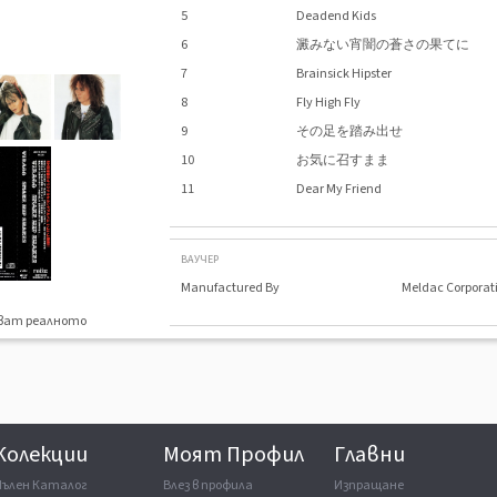
5
Deadend Kids
6
澱みない宵闇の蒼さの果てに
7
Brainsick Hipster
8
Fly High Fly
9
その足を踏み出せ
10
お気に召すまま
11
Dear My Friend
ВАУЧЕР
Manufactured By
Meldac Corporat
яват реалното
.
Колекции
Моят Профил
Главни
Пълен Каталог
Влез в профила
Изпращане