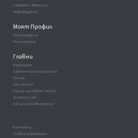
Само Mint / NM копия
Рядко Издание
Моят Профил
Влез в профила
Регистрация
Главни
Изпращане
Goldmine Grading Standart
Речник
Кои сме ние?
Как да използвам сайта?
Знаете ли че?
Как да направя оферта?
Kонтакти
Правна информация