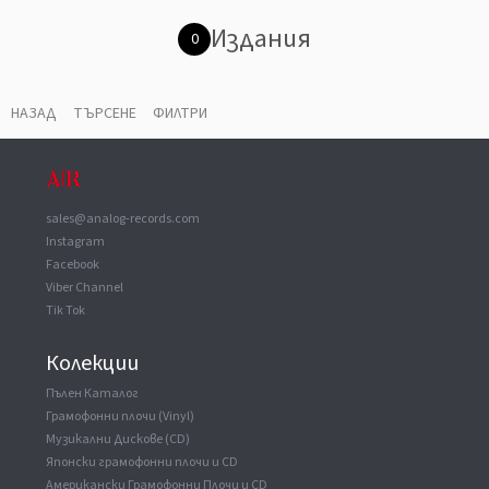
Издания
0
НАЗАД
ТЪРСЕНЕ
ФИЛТРИ
sales@analog-records.com
Instagram
Facebook
Viber Channel
Tik Tok
Колекции
Пълен Каталог
Грамофонни плочи (Vinyl)
Музикални Дискове (CD)
Японски грамофонни плочи и CD
Американски Грамофонни Плочи и CD