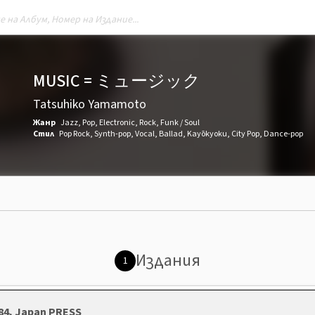
MUSIC = ミュージック
Tatsuhiko Yamamoto
Жанр
Jazz
,
Pop
,
Electronic
,
Rock
,
Funk / Soul
Стил
Pop Rock
,
Synth-pop
,
Vocal
,
Ballad
,
Kayōkyoku
,
City Pop
,
Dance-pop
Издания
1
84, Japan PRESS