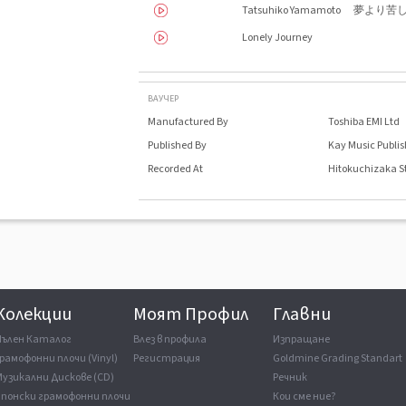
Tatsuhiko Yamamoto 夢より苦
Lonely Journey
ВАУЧЕР
Manufactured By
Toshiba EMI Ltd
Published By
Kay Music Publis
Recorded At
Hitokuchizaka S
Колекции
Моят Профил
Главни
Пълен Каталог
Влез в профила
Изпращане
рамофонни плочи (Vinyl)
Регистрация
Goldmine Grading Standart
Музикални Дискове (CD)
Речник
Японски грамофонни плочи
Кои сме ние?