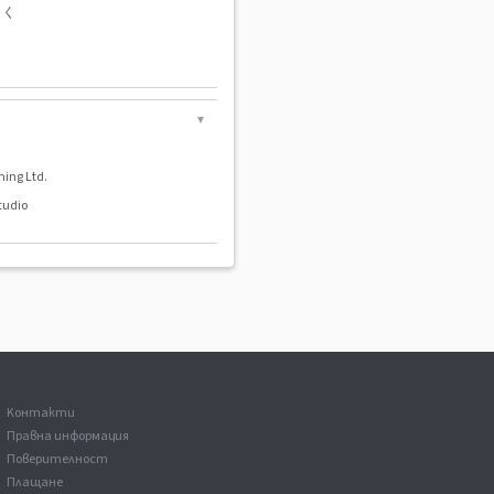
しく
▼
hing Ltd.
tudio
Kонтакти
Правна информация
Поверителност
Плащане