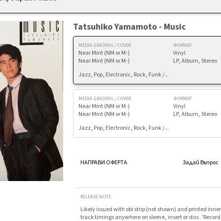
Tatsuhiko Yamamoto - Music
MEDIA GRADING / COVER
ФОРМАТ
Near Mint (NM or M-)
Vinyl
Near Mint (NM or M-)
LP, Album, Stereo
Jazz, Pop, Electronic, Rock, Funk /...
MEDIA GRADING / COVER
ФОРМАТ
Near Mint (NM or M-)
Vinyl
Near Mint (NM or M-)
LP, Album, Stereo
Jazz, Pop, Electronic, Rock, Funk /...
НАПРАВИ ОФЕРТА
Задай Въпрос
RELEASE NOTE
Likely issued with obi strip (not shown) and printed inne
track timings anywhere on sleeve, insert or disc. 'Reco