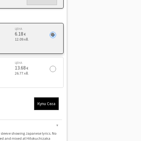
ЦЕНА
6.18
€
12.09 лв.
ЦЕНА
13.68
€
26.77 лв.
Купи Сега
▼
r sleeve showing Japanese lyrics. No
rded and mixed at Hitokuchizaka