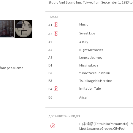
Studio And Sound Inn, Tokyo, from September 1, 1983 to
TRACKS
Music
A1
Sweet Lips
A2
A3
A Day
A4
Night Memories
A5
Lonely Journey
B1
Missing Love
яват реалното
.
B2
Yume Yori Kurushiku
B3
Tsukikage No Heroine
Imitation Tale
B4
B5
Ajisai
ДОПЪЛНИТЕЛНИ ВИДЕА
山本達彦(Tatsuhiko Yamamoto) - S
Lips(JapaneseGroove,CityPop)