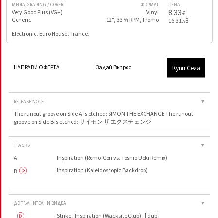
MEDIA GRADING / COVER
ФОРМАТ
ЦЕНА
8.33
Very Good Plus (VG+)
Vinyl
€
Generic
12", 33 ⅓ RPM, Promo
16.31 лв.
Electronic, Euro House, Trance,
Купи Сега
НАПРАВИ ОФЕРТА
Задай Въпрос
RELEASE NOTE
▼
The runout groove on Side A is etched: SIMON THE EXCHANGE The runout
groove on Side B is etched: サイモン ザ エクスチェンジ
TRACKS
▼
A
Inspiration (Remo-Con vs. Toshio Ueki Remix)
Inspiration (Kaleidoscopic Backdrop)
B
ДОПЪЛНИТЕЛНИ ВИДЕА
▼
Strike - Inspiration (Wacksite Club) - | dub |