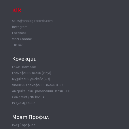
Lacquer Cut At
The Exchange
sales@analog-records.com
Instagram
Facebook
Viber Channel
Tik Tok
Колекции
Пълен Каталог
Грамофонни плочи (Vinyl)
Музикални Дискове (CD)
Японски грамофонни плочи и CD
Американски Грамофонни Плочи и CD
Само Mint / NM копия
Рядко Издание
Моят Профил
Влез в профила