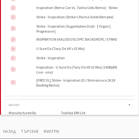
Inspiration (Remo Con Vs. Toshio Ueki Remix) - Strike
Strike - Inspiration (Strike's Parma Violet Remake)
Strike - Inspiration (Sugarbabies Dub) - | Organ |
Progressive |
INSPIRATION (KALEIDOSCOPIC BACKDROP) / STRIKE
U Sure Do (Tony De Vit's V2 Mix)
Strike - Inspiration
Inspiration - U Sure Do (Tony De Vit V2 Mix) (140BpM)
Live - vinyl
[FREE DL] Strike - Inspiration (DJ Shimamura 2K18
Bootleg Remix)
ВАУЧЕР
▼
Manufactured By
Toshiba EMI Ltd
Distributed By
Cisco International Corp.
Manufactured By
Soundscape Corp.
НАЗАД
ТЪРСЕНЕ
ФИЛТРИ
Phonographic Copyright (p)
Fresh