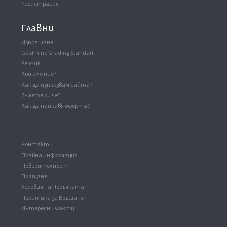
Регистрация
Главни
Изпращане
Goldmine Grading Standart
Речник
Кои сме ние?
Как да използвам сайта?
Знаете ли че?
Как да направя оферта?
Kонтакти
Правна информация
Поверителност
Плащане
Условия на Поръчката
Политика за Връщане
Интересни Факти