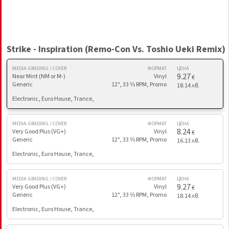
Strike - Inspiration (Remo-Con Vs. Toshio Ueki Remix)
MEDIA GRADING / COVER
ФОРМАТ
ЦЕНА
9.27
Near Mint (NM or M-)
Vinyl
€
Generic
12", 33 ⅓ RPM, Promo
18.14 лв.
Electronic, Euro House, Trance,
MEDIA GRADING / COVER
ФОРМАТ
ЦЕНА
8.24
Very Good Plus (VG+)
Vinyl
€
Generic
12", 33 ⅓ RPM, Promo
16.13 лв.
Electronic, Euro House, Trance,
MEDIA GRADING / COVER
ФОРМАТ
ЦЕНА
9.27
Very Good Plus (VG+)
Vinyl
€
Generic
12", 33 ⅓ RPM, Promo
18.14 лв.
Electronic, Euro House, Trance,