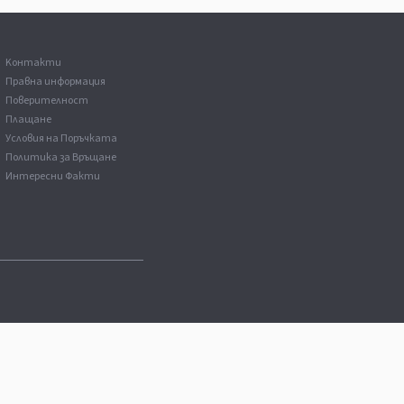
Kонтакти
Правна информация
Поверителност
Плащане
Условия на Поръчката
Политика за Връщане
Интересни Факти