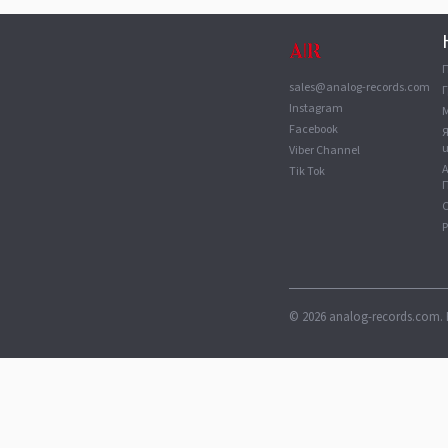
sales@analog-records.com
Г
Instagram
Facebook
Viber Channel
Tik Tok
П
С
©
2026
analog-records.com. 