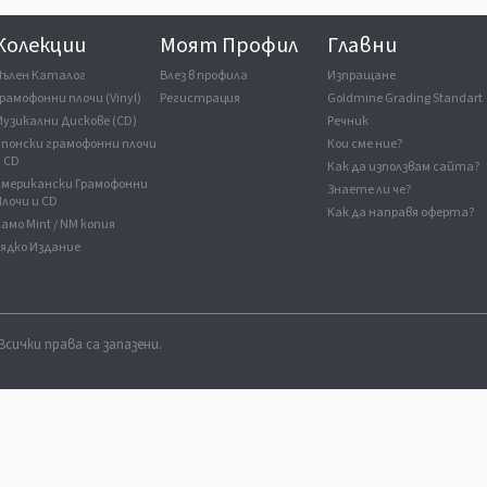
Колекции
Моят Профил
Главни
Пълен Каталог
Влез в профила
Изпращане
рамофонни плочи (Vinyl)
Регистрация
Goldmine Grading Standart
Музикални Дискове (CD)
Речник
Японски грамофонни плочи
Кои сме ние?
и CD
Как да използвам сайта?
Американски Грамофонни
Знаете ли че?
лочи и CD
Как да направя оферта?
амо Mint / NM копия
Рядко Издание
Всички права са запазени.