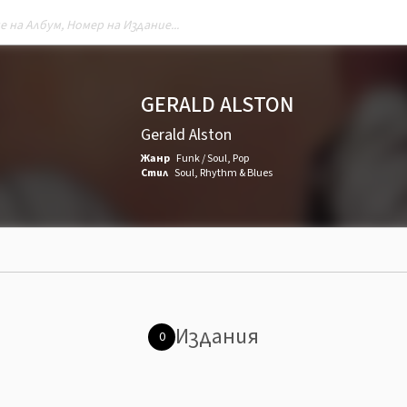
GERALD ALSTON
Gerald Alston
Жанр
Funk / Soul
,
Pop
Стил
Soul
,
Rhythm & Blues
Издания
0