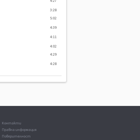
4:27
3:28
5:02
4:39
4:11
4:02
4:29
4:28
Kонтакти
Правна информация
Поверителност