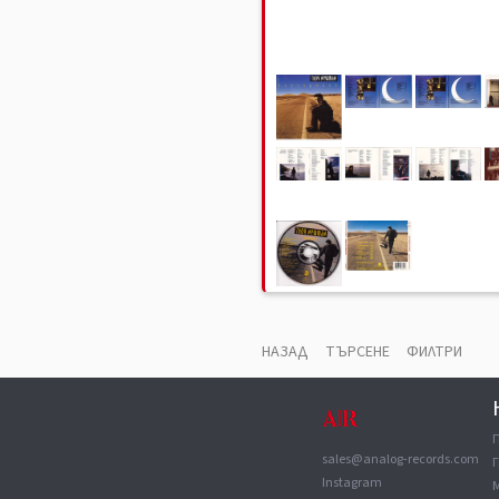
БЕЛЕЖКА
Снимките са примерни и не отраз
състояние на конкретния продукт
НАЗАД
ТЪРСЕНЕ
ФИЛТРИ
sales@analog-records.com
Г
Instagram