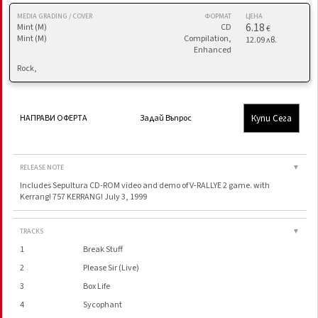
MEDIA GRADING / COVER
ФОРМАТ
ЦЕНА
6.18
Mint (M)
CD
€
Mint (M)
Compilation,
12.09 лв.
Enhanced
Rock,
Купи Сега
НАПРАВИ ОФЕРТА
Задай Въпрос
RELEASE NOTE
▼
Includes Sepultura CD-ROM video and demo of V-RALLYE 2 game. with
Kerrang! 757 KERRANG! July 3, 1999
TRACKS
▼
1
Break Stuff
2
Please Sir (Live)
3
Box Life
4
Sycophant