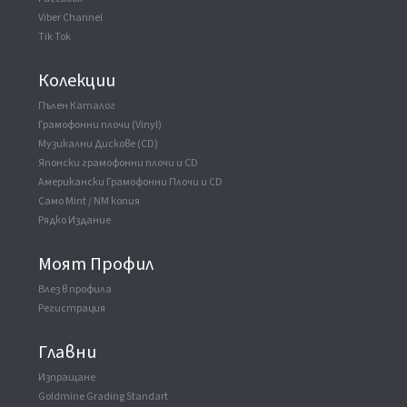
Viber Channel
Tik Tok
Колекции
Пълен Каталог
Грамофонни плочи (Vinyl)
Музикални Дискове (CD)
Японски грамофонни плочи и CD
Американски Грамофонни Плочи и CD
Само Mint / NM копия
Рядко Издание
Моят Профил
Влез в профила
Регистрация
Главни
Изпращане
Goldmine Grading Standart