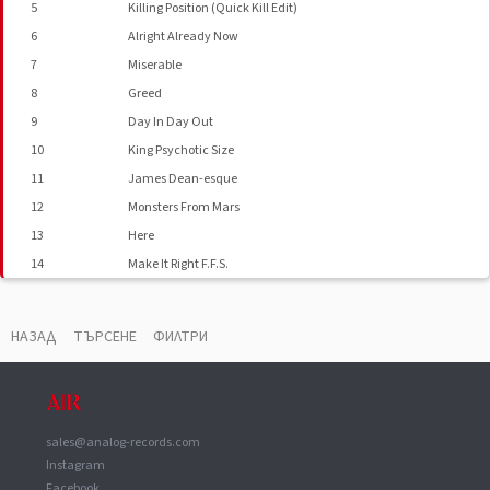
5
Killing Position (Quick Kill Edit)
6
Alright Already Now
7
Miserable
8
Greed
9
Day In Day Out
10
King Psychotic Size
11
James Dean-esque
12
Monsters From Mars
13
Here
14
Make It Right F.F.S.
Video
Choke
НАЗАД
ТЪРСЕНЕ
ФИЛТРИ
ВАУЧЕР
▼
Made By
Disctronics S
sales@analog-records.com
Instagram
Facebook