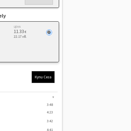
ely
ЦЕНА
11.33
€
22.17 лв.
Купи Сега
▼
3:48
4:23
3:42
4:41