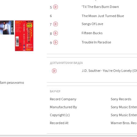
'Til The Bars Burn Down
5
6
The Moon Just Turned Blue
Songs Of Love
7
Fifteen Bucks
8
Trouble In Paradise
9
ДОПЪЛНИТЕЛНИ ВИДЕА
J.D. Souther - You're Only Lonely (Of
яват реалното
.
ВАУЧЕР
Record Company
Sony Records
Manufactured By
Sony Music Enter
Copyright (c)
Sony Music Enter
Recorded At
Warner Bros. Rec