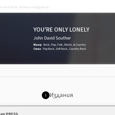
YOU'RE ONLY LONELY
John David Souther
Жанр
Rock
,
Pop
,
Folk, World, & Country
Стил
Pop Rock
,
Soft Rock
,
Country Rock
Издания
1
apan PRESS