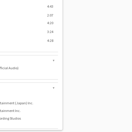
4:43
2:07
4:20
3:24
4:28
▼
ficial Audio)
▼
tainment (Japan) Inc.
tainment Inc.
ording Studios