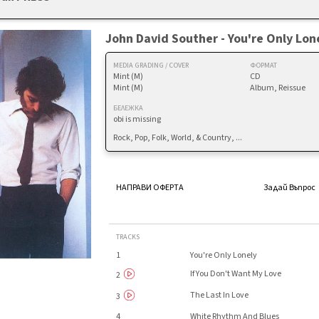
John David Souther - You're Only Lon
MEDIA GRADING / COVER
ФОРМАТ
Mint (M)
CD
Mint (M)
Album, Reissue
БЕЛЕЖКА
obi is missing
Rock, Pop, Folk, World, & Country, ...
НАПРАВИ ОФЕРТА
Задай Въпрос
TRACKS
1
You're Only Lonely
If You Don't Want My Love
2
The Last In Love
3
4
White Rhythm And Blues