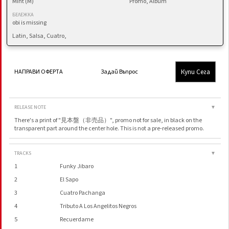
Mint (M)
Promo, Album
БЕЛЕЖКА
obi is missing
Latin, Salsa, Cuatro,
Купи Сега
НАПРАВИ ОФЕРТА
Задай Въпрос
RELEASE NOTE
▼
There's a print of "見本盤（非売品）", promo not for sale, in black on the
transparent part around the center hole. This is not a pre-released promo.
TRACKS
▼
1
Funky Jibaro
2
El Sapo
3
Cuatro Pachanga
4
Tributo A Los Angelitos Negros
5
Recuerdame