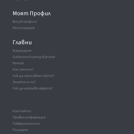
Моят Профил
Влез в профила
Регистрация
Главни
Изпращане
Goldmine Grading Standart
Речник
Кои сме ние?
Как да използвам сайта?
Знаете ли че?
Как да направя оферта?
Kонтакти
Правна информация
Поверителност
Плащане