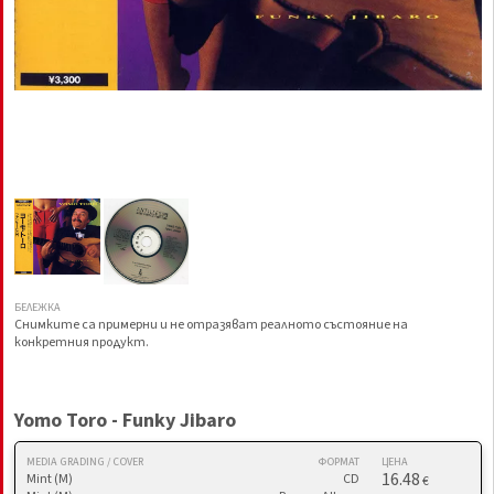
БЕЛЕЖКА
Снимките са примерни и не отразяват реалното състояние на
конкретния продукт.
Yomo Toro - Funky Jibaro
MEDIA GRADING / COVER
ФОРМАТ
ЦЕНА
16.48
Mint (M)
CD
€