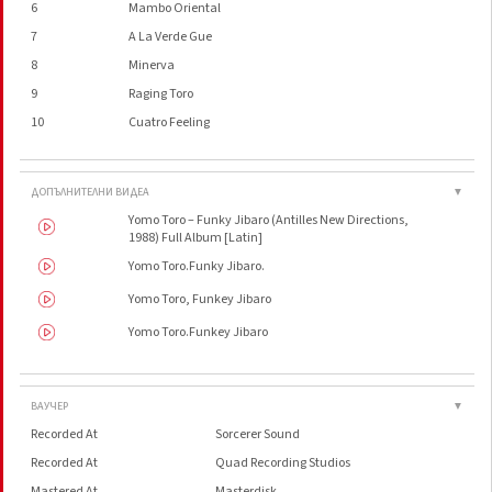
6
Mambo Oriental
7
A La Verde Gue
8
Minerva
9
Raging Toro
10
Cuatro Feeling
ДОПЪЛНИТЕЛНИ ВИДЕА
▼
Yomo Toro ‎– Funky Jibaro (Antilles New Directions,
1988) Full Album [Latin]
Yomo Toro.Funky Jibaro.
Yomo Toro, Funkey Jibaro
Yomo Toro.Funkey Jibaro
ВАУЧЕР
▼
Recorded At
Sorcerer Sound
Recorded At
Quad Recording Studios
Mastered At
Masterdisk