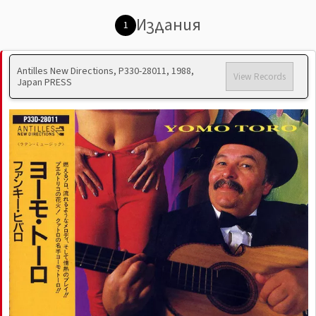
Издания
1
Antilles New Directions, P330-28011, 1988,
View Records
Japan PRESS