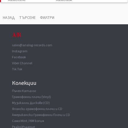
Licensed To
Island Records Inc.
Record Company
Polystar Co.,Ltd.
НАЗАД
ТЪРСЕНЕ
ФИЛТРИ
sales@analog-records.com
Instagram
Facebook
Viber Channel
Tik Tok
Колекции
Пълен Каталог
Грамофонни плочи (Vinyl)
Музикални Дискове (CD)
Японски грамофонни плочи и CD
Американски Грамофонни Плочи и CD
Само Mint / NM копия
Рядко Издание