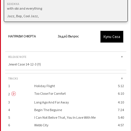
БЕЛЕЖКА
with obi and everything
Jazz, Bop, Cool Jazz,
Купи Сега
НАПРАВИ ОФЕРТА
Задай Въпрос
RELEASE NOTE
▼
Jewel Case 14-12-3 (Y)
TRACKS
▼
1
Holiday Flight
5:12
Too Close For Comfort
6:10
2
3
Long Ago And Far Away
4:10
4
Begin The Beguine
7:24
5
I Can Not Belive That, You In Love With Me
5:40
6
Webb City
4:57