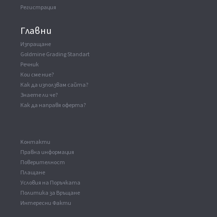
Регистрация
Главни
Изпращане
Goldmine Grading Standart
Речник
Кои сме ние?
Как да използвам сайта?
Знаете ли че?
Как да направя оферта?
Kонтакти
Правна информация
Поверителност
Плащане
Условия на Поръчката
Политика за Връщане
Интересни Факти