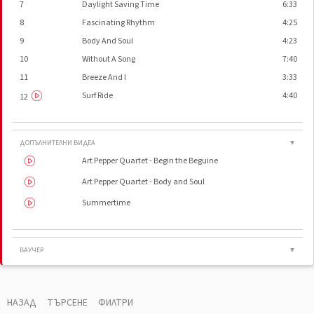
7
Daylight Saving Time
6:33
8
Fascinating Rhythm
4:25
9
Body And Soul
4:23
10
Without A Song
7:40
11
Breeze And I
3:33
Surf Ride
4:40
12
ДОПЪЛНИТЕЛНИ ВИДЕА
▼
Art Pepper Quartet - Begin the Beguine
Art Pepper Quartet - Body and Soul
Summertime
ВАУЧЕР
▼
Record Company
Universal Classics & Jazz
Marketed By
Universal Music LLC
НАЗАД
ТЪРСЕНЕ
ФИЛТРИ