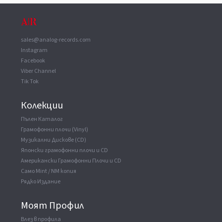
sales@analog-records.com
Instagram
Facebook
Viber Channel
Tik Tok
Колекции
Пълен Каталог
Грамофонни плочи (Vinyl)
Музикални Дискове (CD)
Японски грамофонни плочи и CD
Американски Грамофонни Плочи и CD
Само Mint / NM копия
Рядко Издание
Моят Профил
Влез в профила