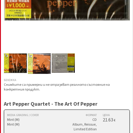
БЕЛЕЖКА
Снимките са примерни и не отразяват реалното състояние на
конкретния продукт.
Art Pepper Quartet - The Art Of Pepper
MEDIA GRADING / COVER
ФОРМАТ
ЦЕНА
21.63
Mint (M)
CD
€
Mint (M)
Album, Reissue,
Limited Edition