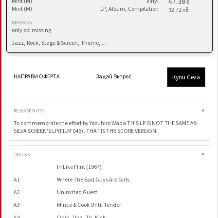
47.38
Mint (M)
Vinyl
€
Mint (M)
LP, Album, Compilation
92.72 лв.
БЕЛЕЖКА
only obi missing
Jazz, Rock, Stage & Screen, Theme, ...
Купи Сега
НАПРАВИ ОФЕРТА
Задай Въпрос
RELEASE NOTE
▼
To commemorate the effort by Yasuhiro Wada THIS LP IS NOT THE SAME AS
SILVA SCREEN'S LP(FILM 046), THAT IS THE SCORE VERSION.
TRACKS
▼
In Like Flint (1967)
A1
Where The Bad Guys Are Girls
A2
Uninvited Guest
A3
Mince & Cook Until Tender
A4
Odin, Dva, Tri, Kick