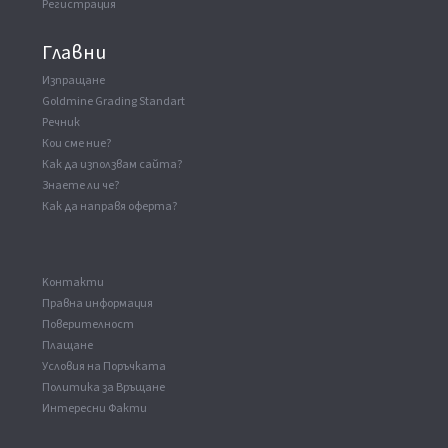
Регистрация
Главни
Изпращане
Goldmine Grading Standart
Речник
Кои сме ние?
Как да използвам сайта?
Знаете ли че?
Как да направя оферта?
Kонтакти
Правна информация
Поверителност
Плащане
Условия на Поръчката
Политика за Връщане
Интересни Факти