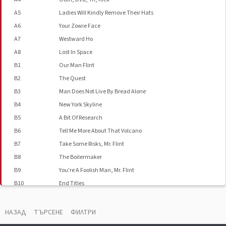
A5
Ladies Will Kindly Remove Their Hats
A6
Your Zowie Face
A7
Westward Ho
A8
Lost In Space
B1
Our Man Flint
B2
The Quest
B3
Man Does Not Live By Bread Alone
B4
New York Skyline
B5
A Bit Of Research
B6
Tell Me More About That Volcano
B7
Take Some Risks, Mr. Flint
B8
The Boilermaker
B9
You're A Foolish Man, Mr. Flint
B10
End Titles
НАЗАД
ТЪРСЕНЕ
ФИЛТРИ