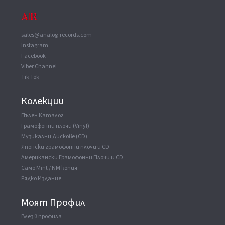
sales@analog-records.com
Instagram
Facebook
Viber Channel
Tik Tok
Колекции
Пълен Каталог
Грамофонни плочи (Vinyl)
Музикални Дискове (CD)
Японски грамофонни плочи и CD
Американски Грамофонни Плочи и CD
Само Mint / NM копия
Рядко Издание
Моят Профил
Влез в профила