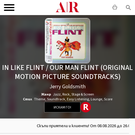
IN LIKE FLINT / OUR MAN FLINT (ORIGINAL
MOTION PICTURE SOUNDTRACKS)
Jerry Goldsmith
Жанр
Jazz
,
Rock
,
Stage & Screen
Стил
Theme
,
Soundtrack
,
Easy Listening
,
Lounge
,
Score
ИСКАМ ГО!
Скъпи приятели и клиенти! От 08.08.2026 до 26.08.