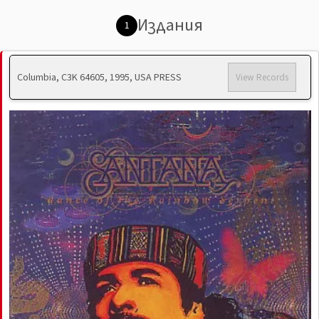
Издания
1
Columbia, C3K 64605, 1995, USA PRESS
View Records