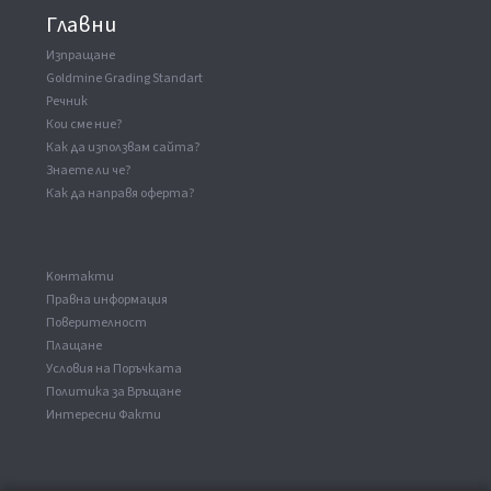
Главни
Изпращане
Goldmine Grading Standart
Речник
Кои сме ние?
Как да използвам сайта?
Знаете ли че?
Как да направя оферта?
Kонтакти
Правна информация
Поверителност
Плащане
Условия на Поръчката
Политика за Връщане
Интересни Факти