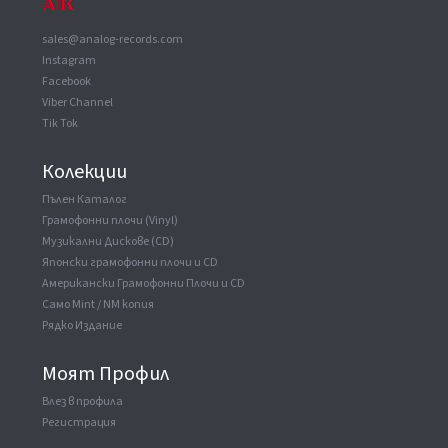
3-11
This Is This
7:09
sales@analog-records.com
Instagram
ВАУЧЕР
▼
Facebook
Copyright (c)
Sony Music Entertainment Inc.
Viber Channel
Mastered At
Sony Music Studios, Los Angeles
Tik Tok
Колекции
Пълен Каталог
Грамофонни плочи (Vinyl)
Музикални Дискове (CD)
Японски грамофонни плочи и CD
Американски Грамофонни Плочи и CD
Само Mint / NM копия
Рядко Издание
Моят Профил
Влез в профила
Регистрация