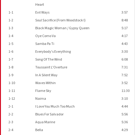
Heart
1-1
Evil Ways
3:57
1-2
Soul Sacrifice (From Woodstock I)
8:48
1-3
Black Magic Woman / Gypsy Queen
5:17
1-4
Oye Como Va
4:17
1-5
Samba Pa Ti
4:43
1-6
Everybody's Everything
3:30
1-7
Song Of The Wind
6:08
1-8
Toussaint L'Overture
7:31
1-9
In A Silent Way
7:52
1-10
Waves Within
3:52
1-11
Flame Sky
11:30
1-12
Naima
3:10
2-1
I Love You Much Too Much
4:44
2-2
Blues For Salvador
5:56
2-3
Aqua Marine
5:36
2-4
Bella
4:29