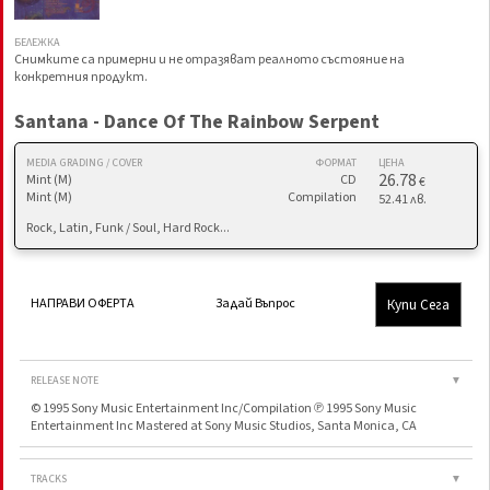
БЕЛЕЖКА
Снимките са примерни и не отразяват реалното състояние на
конкретния продукт.
Santana - Dance Of The Rainbow Serpent
MEDIA GRADING / COVER
ФОРМАТ
ЦЕНА
26.78
Mint (M)
CD
€
Mint (M)
Compilation
52.41 лв.
Rock, Latin, Funk / Soul, Hard Rock...
Купи Сега
НАПРАВИ ОФЕРТА
Задай Въпрос
RELEASE NOTE
▼
© 1995 Sony Music Entertainment Inc/Compilation ℗ 1995 Sony Music
Entertainment Inc Mastered at Sony Music Studios, Santa Monica, CA
TRACKS
▼