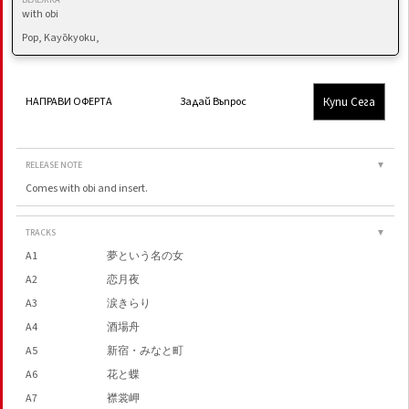
БЕЛЕЖКА
with obi
Pop, Kayōkyoku,
Купи Сега
НАПРАВИ ОФЕРТА
Задай Въпрос
RELEASE NOTE
▼
Comes with obi and insert.
TRACKS
▼
A1
夢という名の女
A2
恋月夜
A3
涙きらり
A4
酒場舟
A5
新宿・みなと町
A6
花と蝶
A7
襟裳岬