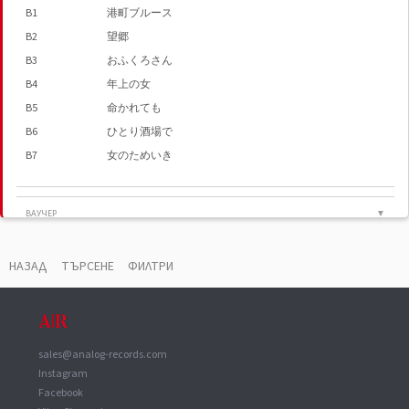
B1
港町ブルース
B2
望郷
B3
おふくろさん
B4
年上の女
B5
命かれても
B6
ひとり酒場で
B7
女のためいき
ВАУЧЕР
▼
Manufactured By
Victor Musical Industries, Inc.
НАЗАД
ТЪРСЕНЕ
ФИЛТРИ
sales@analog-records.com
Instagram
Facebook