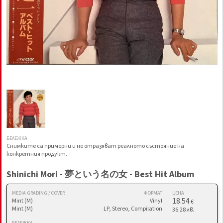
БЕЛЕЖКА
Снимките са примерни и не отразяват реалното състояние на
конкретния продукт.
Shinichi Mori - 夢という名の女 - Best Hit Album
MEDIA GRADING / COVER
ФОРМАТ
ЦЕНА
18.54
Mint (M)
Vinyl
€
Mint (M)
LP, Stereo, Compilation
36.28 лв.