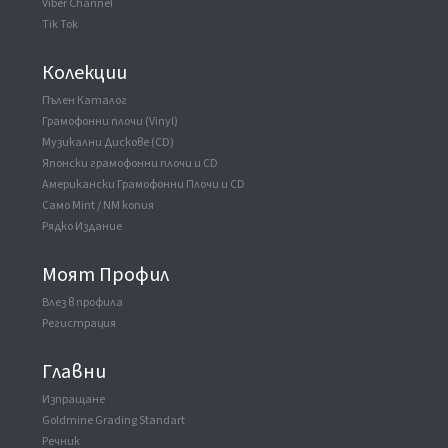
Viber Channel
Tik Tok
Колекции
Пълен Каталог
Грамофонни плочи (Vinyl)
Музикални Дискове (CD)
Японски грамофонни плочи и CD
Американски Грамофонни Плочи и CD
Само Mint / NM копия
Рядко Издание
Моят Профил
Влез в профила
Регистрация
Главни
Изпращане
Goldmine Grading Standart
Речник