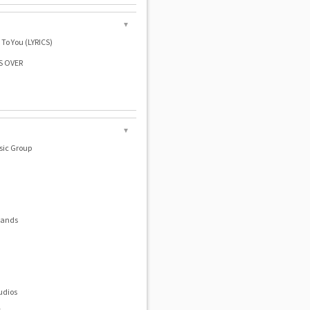
▼
p To You (LYRICS)
S OVER
▼
ic Group
lands
udios