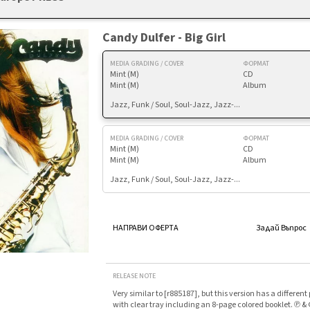
Candy Dulfer - Big Girl
MEDIA GRADING / COVER
ФОРМАТ
Mint (M)
CD
Mint (M)
Album
Jazz, Funk / Soul, Soul-Jazz, Jazz-...
MEDIA GRADING / COVER
ФОРМАТ
Mint (M)
CD
Mint (M)
Album
Jazz, Funk / Soul, Soul-Jazz, Jazz-...
НАПРАВИ ОФЕРТА
Задай Въпрос
RELEASE NOTE
Very similar to [r885187], but this version has a different
with clear tray including an 8-page colored booklet. ℗ 