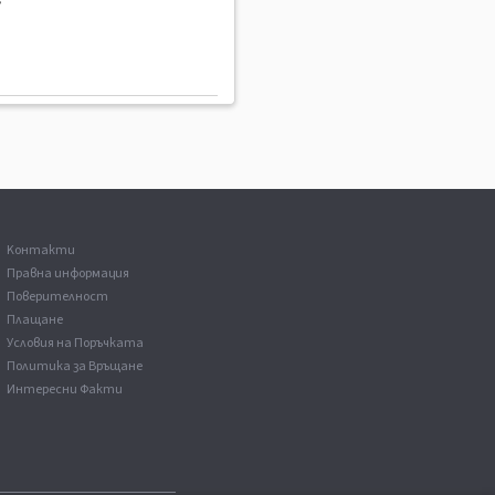
s
Kонтакти
Правна информация
Поверителност
Плащане
Условия на Поръчката
Политика за Връщане
Интересни Факти