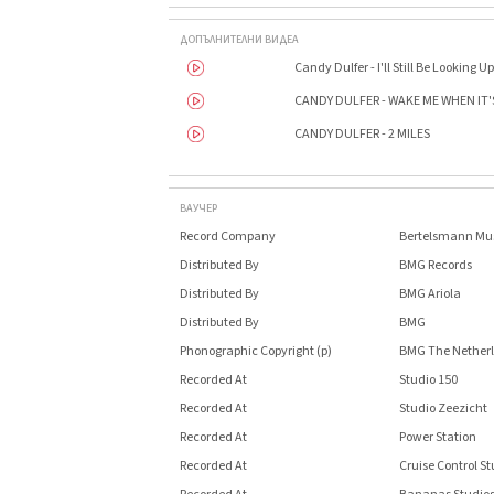
ДОПЪЛНИТЕЛНИ ВИДЕА
Candy Dulfer - I'll Still Be Looking U
CANDY DULFER - WAKE ME WHEN IT'
CANDY DULFER - 2 MILES
ВАУЧЕР
Record Company
Bertelsmann Mus
Distributed By
BMG Records
Distributed By
BMG Ariola
Distributed By
BMG
Phonographic Copyright (p)
BMG The Nether
Recorded At
Studio 150
Recorded At
Studio Zeezicht
Recorded At
Power Station
Recorded At
Cruise Control St