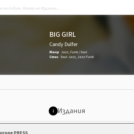
BIG GIRL
Candy Dulfer
Жанр
Jazz
,
Funk / Soul
Стил
Soul-Jazz
,
Jazz-Funk
Издания
1
 Europe PRESS