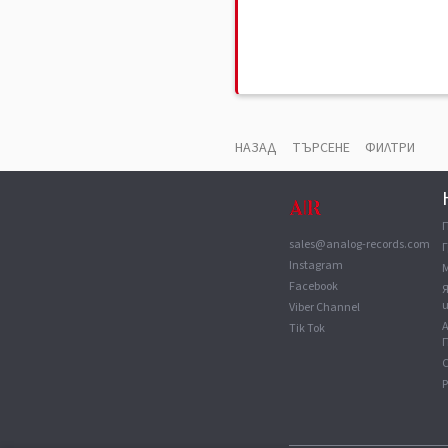
НАЗАД
ТЪРСЕНЕ
ФИЛТРИ
sales@analog-records.com
Г
Instagram
Facebook
Viber Channel
Tik Tok
П
С