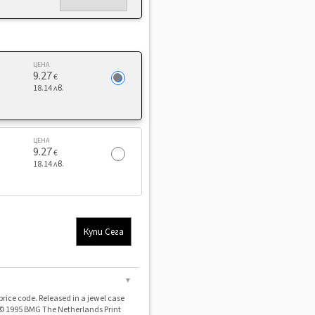
ЦЕНА
9.27
€
18.14 лв.
ЦЕНА
9.27
€
18.14 лв.
Купи Сега
▼
 price code. Released in a jewel case
& © 1995 BMG The Netherlands Print