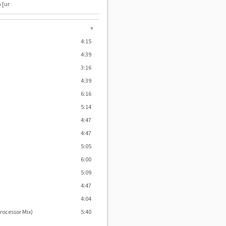
 [ur
▼
4:15
4:39
3:16
4:39
6:16
5:14
4:47
4:47
5:05
6:00
5:09
4:47
4:04
rocessor Mix)
5:40