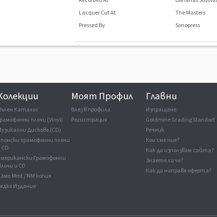
Recorded At
Bananas Studio
Lacquer Cut At
The Masters
Pressed By
Sonopress
Колекции
Моят Профил
Главни
Пълен Каталог
Влез в профила
Изпращане
рамофонни плочи (Vinyl)
Регистрация
Goldmine Grading Standart
Музикални Дискове (CD)
Речник
Японски грамофонни плочи
Кои сме ние?
и CD
Как да използвам сайта?
Американски Грамофонни
Знаете ли че?
лочи и CD
Как да направя оферта?
амо Mint / NM копия
Рядко Издание