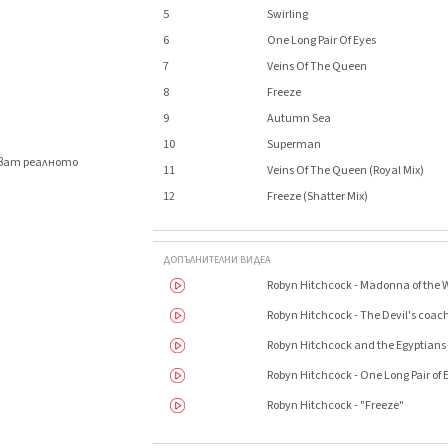
5
Swirling
6
One Long Pair Of Eyes
7
Veins Of The Queen
8
Freeze
9
Autumn Sea
10
Superman
яват реалното
11
Veins Of The Queen (Royal Mix)
.
12
Freeze (Shatter Mix)
ДОПЪЛНИТЕЛНИ ВИДЕА
Robyn Hitchcock - Madonna of the 
Robyn Hitchcock - The Devil's co
Robyn Hitchcock and the Egyptians 
Robyn Hitchcock - One Long Pair of 
Robyn Hitchcock - "Freeze"