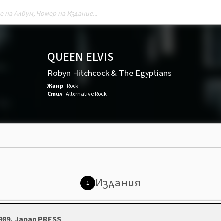
QUEEN ELVIS
Robyn Hitchcock & The Egyptians
Жанр
Rock
Стил
Alternative Rock
Издания
1
989, Japan PRESS