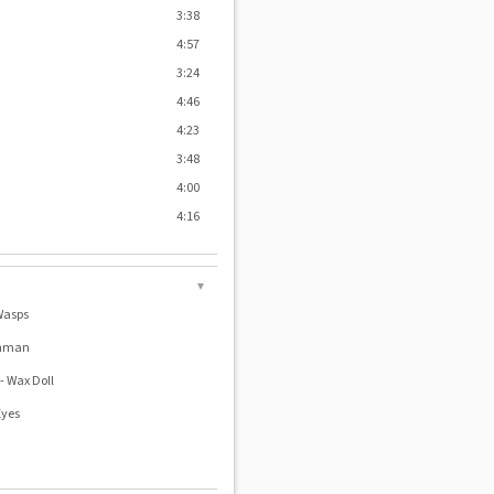
3:38
4:57
3:24
4:46
4:23
3:48
4:00
4:16
▼
Wasps
achman
- Wax Doll
Eyes