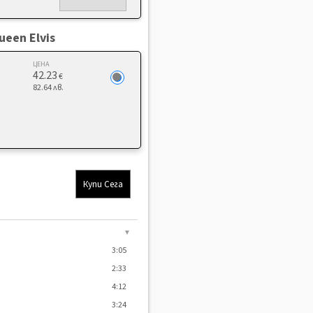
ueen Elvis
ЦЕНА
42.23
€
82.64 лв.
Купи Сега
▼
3:05
2:33
4:12
3:24