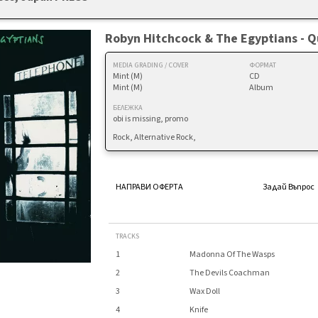
Robyn Hitchcock & The Egyptians - Q
MEDIA GRADING / COVER
ФОРМАТ
Mint (M)
CD
Mint (M)
Album
БЕЛЕЖКА
obi is missing, promo
Rock, Alternative Rock,
НАПРАВИ ОФЕРТА
Задай Въпрос
TRACKS
1
Madonna Of The Wasps
2
The Devils Coachman
3
Wax Doll
4
Knife