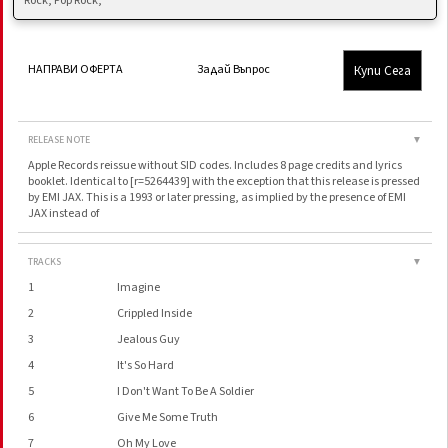
Rock, Pop Rock,
Купи Сега
НАПРАВИ ОФЕРТА
Задай Въпрос
RELEASE NOTE
▼
Apple Records reissue without SID codes. Includes 8 page credits and lyrics
booklet. Identical to [r=5264439] with the exception that this release is pressed
by EMI JAX. This is a 1993 or later pressing, as implied by the presence of EMI
JAX instead of
TRACKS
▼
1
Imagine
2
Crippled Inside
3
Jealous Guy
4
It's So Hard
5
I Don't Want To Be A Soldier
6
Give Me Some Truth
7
Oh My Love