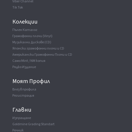
Viber Channel
Tik Tok
Колекции
Пълен Каталог
Грамофонни плочи (Vinyl)
Музикални Дискове (CD)
Японски грамофонни плочи и CD
Американски Грамофонни Плочи и CD
Само Mint / NM копия
Рядко Издание
Моят Профил
Влез в профила
Регистрация
Главни
Изпращане
Goldmine Grading Standart
Речник