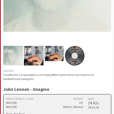
БЕЛЕЖКА
Снимките са примерни и не отразяват реалното състояние на
конкретния продукт.
John Lennon - Imagine
MEDIA GRADING / COVER
ФОРМАТ
ЦЕНА
14.42
Mint (M)
CD
€
Mint (M)
Album, Reissue
28.22 лв.