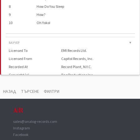
8
How Do You Sleep
9
How?
10
Oh Yoko!
ВАУЧЕР
▼
Licensed To
EMI Records Ltd.
Licensed From
Capitol Records, Inc.
Recorded At
Record Plant, N.Y.C.
Copyright (c)
Bag Productions Inc.
Glass Mastered At
EMI Jax
НАЗАД
ТЪРСЕНЕ
ФИЛТРИ
sales@analog-records.com
Instagram
Facebook