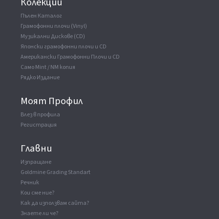
Колекции
Пълен Каталог
Грамофонни плочи (Vinyl)
Музикални Дискове (CD)
Японски грамофонни плочи и CD
Американски Грамофонни Плочи и CD
Само Mint / NM копия
Рядко Издание
Моят Профил
Влез в профила
Регистрация
Главни
Изпращане
Goldmine Grading Standart
Речник
Кои сме ние?
Как да използвам сайта?
Знаете ли че?