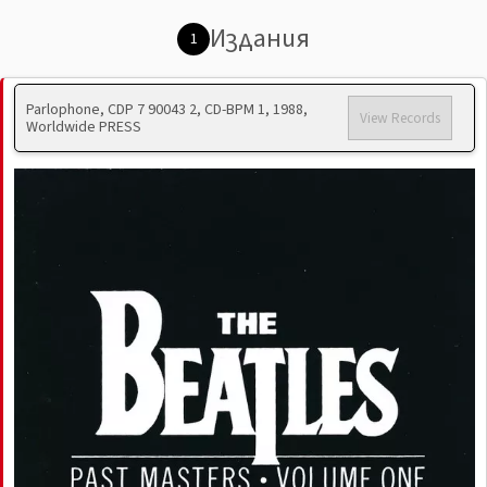
Издания
1
Parlophone, CDP 7 90043 2, CD-BPM 1, 1988,
View Records
Worldwide PRESS