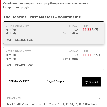
Снимките са примерни и не отразяват реалното състояние на
конкретния продукт.
The Beatles - Past Masters • Volume One
MEDIA GRADING / COVER
ФОРМАТ
ЦЕНА
11.33
8.95
Mint (M)
CD
€
Mint (M)
Compilation
Rock, Rock & Roll, Beat,
MEDIA GRADING / COVER
ФОРМАТ
ЦЕНА
11.33
8.95
Mint (M)
CD
€
Mint (M)
Compilation
Rock, Rock & Roll, Beat,
Купи Сега
НАПРАВИ ОФЕРТА
Задай Въпрос
RELEASE NOTE
▼
Track 1: MPL Communications Ltd. Tracks 2 to 9, 11, 14, 15, 17, 18 Northern