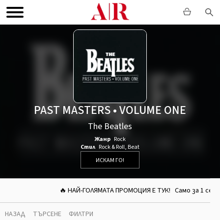
PAST MASTERS • VOLUME ONE
The Beatles
Жанр
Rock
Стил
Rock & Roll
,
Beat
ИСКАМ ГО!
🔥
НАЙ-ГОЛЯМАТА ПРОМОЦИЯ Е ТУК!
Само за
1 седмиц
НАЗАД
ТЪРСЕНЕ
ФИЛТРИ