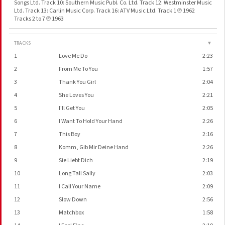
Songs Ltd. Track 10: Southern Music Publ. Co. Ltd. Track 12: Westminster Music
Ltd. Track 13: Carlin Music Corp. Track 16: ATV Music Ltd. Track 1 ℗ 1962
Tracks 2 to 7 ℗ 1963
TRACKS
▼
1
Love Me Do
2:23
2
From Me To You
1:57
3
Thank You Girl
2:04
4
She Loves You
2:21
5
I'll Get You
2:05
6
I Want To Hold Your Hand
2:26
7
This Boy
2:16
8
Komm, Gib Mir Deine Hand
2:26
9
Sie Liebt Dich
2:19
10
Long Tall Sally
2:03
11
I Call Your Name
2:09
12
Slow Down
2:56
13
Matchbox
1:58