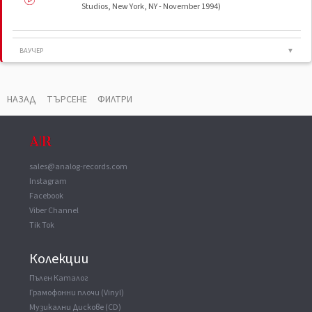
Studios, New York, NY - November 1994)
ВАУЧЕР
▼
Recorded At
Sony Music Studios, New York City
Mastered At
Masterdisk
НАЗАД
ТЪРСЕНЕ
ФИЛТРИ
Manufactured By
Sony Music Entertainment (Japan) Inc.
Copyright (c)
Sony Music Entertainment Inc.
Phonographic Copyright (p)
MTV Networks
Record Company
Sony Records
sales@analog-records.com
Instagram
Facebook
Viber Channel
Tik Tok
Колекции
Пълен Каталог
Грамофонни плочи (Vinyl)
Музикални Дискове (CD)