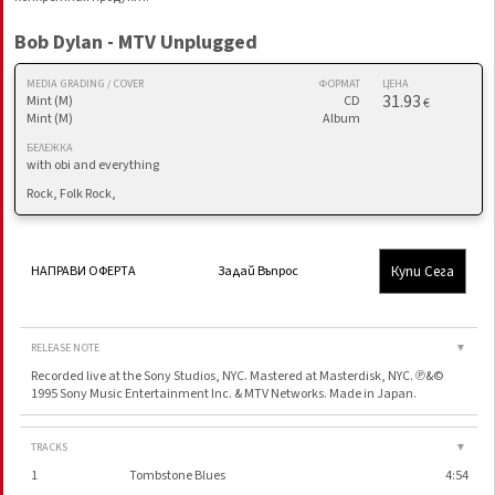
Bob Dylan - MTV Unplugged
MEDIA GRADING / COVER
ФОРМАТ
ЦЕНА
31.93
Mint (M)
CD
€
Mint (M)
Album
БЕЛЕЖКА
with obi and everything
Rock, Folk Rock,
Купи Сега
НАПРАВИ ОФЕРТА
Задай Въпрос
RELEASE NOTE
▼
Recorded live at the Sony Studios, NYC. Mastered at Masterdisk, NYC. ℗&©
1995 Sony Music Entertainment Inc. & MTV Networks. Made in Japan.
TRACKS
▼
1
Tombstone Blues
4:54