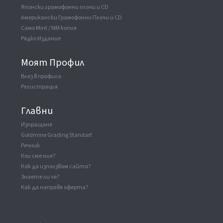
Японски грамофонни плочи и CD
Американски Грамофонни Плочи и CD
Само Mint / NM копия
Рядко Издание
Моят Профил
Влез в профила
Регистрация
Главни
Изпращане
Goldmine Grading Standart
Речник
Кои сме ние?
Как да използвам сайта?
Знаете ли че?
Как да направя оферта?