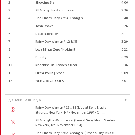
2
Shooting Star
4:06
3
All Along The Watchtower
3:36
4
The Times They Are A-Changin'
5:48
5
John Brown
5:26
6
Desolation Row
8:17
7
Rainy Day Women # 12 & 35
3:29
8
Love Minus Zero / No Limit
5:22
9
Dignity
6:29
10
Knockin' On Heaven's Door
5:36
11
Like A Rolling Stone
9:09
12
With God On Our Side
7:07
ДОПЪЛНИТЕЛНИ ВИДЕА
▼
Rainy Day Women #12 & 35 (Live at Sony Music
Studios, New York, NY - November 1994 - Offi...
All Along the Watchtower (Live at Sony Music Studios,
New York, NY - November 1994)
The Times They Are A-Changin' (Live at Sony Music