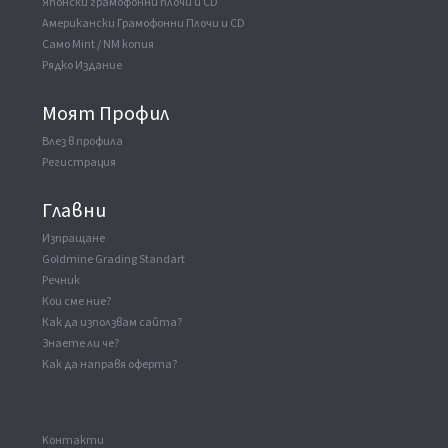
Японски грамофонни плочи и CD
Американски Грамофонни Плочи и CD
Само Mint / NM копия
Рядко Издание
Моят Профил
Влез в профила
Регистрация
Главни
Изпращане
Goldmine Grading Standart
Речник
Кои сме ние?
Как да използвам сайта?
Знаете ли че?
Как да направя оферта?
Kонтакти