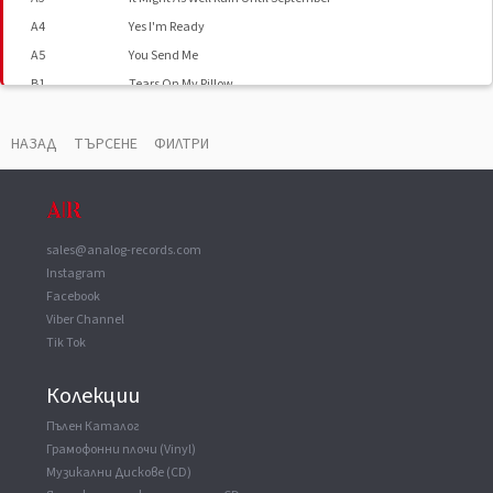
A4
Yes I'm Ready
A5
You Send Me
B1
Tears On My Pillow
B2
20-75
B3
In The Misty Moonlight
НАЗАД
ТЪРСЕНЕ
ФИЛТРИ
B4
She's About A Mover
B5
Let's Dance
sales@analog-records.com
Instagram
Facebook
Viber Channel
Tik Tok
Колекции
Пълен Каталог
Грамофонни плочи (Vinyl)
Музикални Дискове (CD)