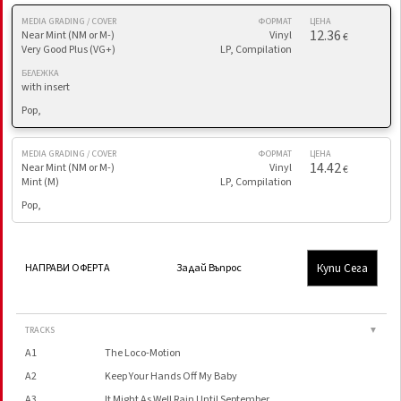
MEDIA GRADING / COVER
ФОРМАТ
ЦЕНА
12.36
Near Mint (NM or M-)
Vinyl
€
Very Good Plus (VG+)
LP, Compilation
БЕЛЕЖКА
with insert
Pop,
MEDIA GRADING / COVER
ФОРМАТ
ЦЕНА
14.42
Near Mint (NM or M-)
Vinyl
€
Mint (M)
LP, Compilation
Pop,
Купи Сега
НАПРАВИ ОФЕРТА
Задай Въпрос
TRACKS
▼
A1
The Loco-Motion
A2
Keep Your Hands Off My Baby
A3
It Might As Well Rain Until September