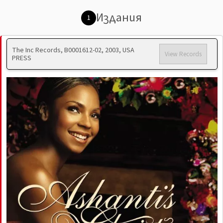
Издания
1
The Inc Records, B0001612-02, 2003, USA
View Records
PRESS