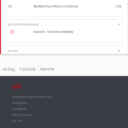
10
We Wish You A Merry Christmas
1:36
ДОПЪЛНИТЕЛНИ ВИДЕА
▼
Ashanti - Christmas Medley
ВАУЧЕР
▼
Phonographic Copyright (p)
M.I. Records, LLC
Phonographic Copyright (p)
Island Def Jam Music Group
НАЗАД
ТЪРСЕНЕ
ФИЛТРИ
Distributed By
Universal Music & Video Distribution, Corp.
Pressed By
UML
sales@analog-records.com
Instagram
Facebook
Viber Channel
Tik Tok