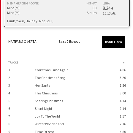
MEDIA GRADING / COVER
ФОРМАТ
ЦЕНА
8.24
Mint (M)
CD
€
Mint (M)
Album
16.13 лв.
Funk / Soul, Holiday, Neo Soul,
Купи Сега
НАПРАВИ ОФЕРТА
Задай Въпрос
TRACKS
▼
1
Christmas Time Again
4:06
2
The Christmas Song
3:20
3
Hey Santa
1:56
4
This Christmas
3:00
5
Sharing Christmas
4:14
6
Silent Night
2:14
7
Joy To The World
1:57
8
Winter Wonderland
2:16
9
Time Of Year
4:50