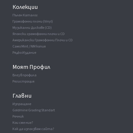
Колекции
Пълен Каталог
Грамофонни плочи (Vinyl)
Музикални Дискове (CD)
Японски грамофонни плочи и CD
Американски Грамофонни Плочи и CD
Само Mint / NM копия
Рядко Издание
Моят Профил
Влез в профила
Регистрация
Главни
Изпращане
Goldmine Grading Standart
Речник
Кои сме ние?
Как да използвам сайта?