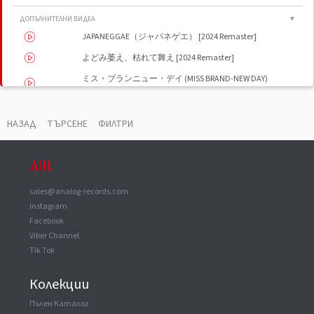
ДОПЪЛНИТЕЛНИ ВИДЕА
▼
JAPANEGGAE（ジャパネゲエ） [2024 Remaster]
よどみ萎え、枯れて舞え [2024 Remaster]
ミス・ブランニュー・デイ (MISS BRAND-NEW DAY)
(2024 Remaster)
開きっ放しのマシュルーム [2024 Remaster]
НАЗАД
ТЪРСЕНЕ
ФИЛТРИ
あっという間の夢のTONIGHT [2024 Remaster]
シャボン [2024 Remaster]
海 [2024 Remaster]
sales@analog-records.com
夕方 HOLD ON ME [2024 Remaster]
Instagram
女のカッパ [2024 Remaster]
Facebook
メリケン情緒は涙のカラー [2024 Remaster]
Viber Channel
Tik Tok
なんば君の事務所 [2024 Remaster]
祭はラッパッパ [2024 Remaster]
Колекции
Dear John [2024 Remaster]
Пълен Каталог