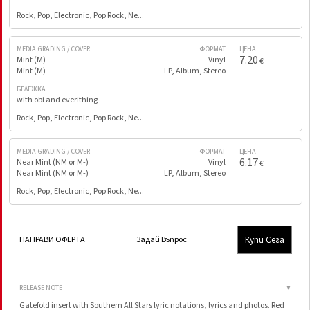
Rock, Pop, Electronic, Pop Rock, Ne...
MEDIA GRADING / COVER
ФОРМАТ
ЦЕНА
7.20
Mint (M)
Vinyl
€
Mint (M)
LP, Album, Stereo
БЕЛЕЖКА
with obi and everithing
Rock, Pop, Electronic, Pop Rock, Ne...
MEDIA GRADING / COVER
ФОРМАТ
ЦЕНА
6.17
Near Mint (NM or M-)
Vinyl
€
Near Mint (NM or M-)
LP, Album, Stereo
Rock, Pop, Electronic, Pop Rock, Ne...
Купи Сега
НАПРАВИ ОФЕРТА
Задай Въпрос
RELEASE NOTE
▼
Gatefold insert with Southern All Stars lyric notations, lyrics and photos. Red