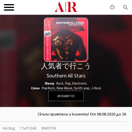
人気者で行こう
Southern All Stars
Жанр
Rock
,
Pop
,
Electronic
Стил
Pop Rock
,
New Wave
,
Synth-pop
,
J-Rock
ИСКАМ ГО!
Скъпи приятели и клиенти! От 08.08.2026 до 26.08
НАЗАД
ТЪРСЕНЕ
ФИЛТРИ