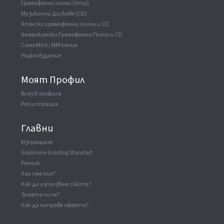
Грамофонни плочи (Vinyl)
Музикални Дискове (CD)
ВАУЧЕР
▼
Японски грамофонни плочи и CD
Американски Грамофонни Плочи и CD
Manufactured By
Victor Musical Industries, Inc.
Само Mint / NM копия
Phonographic Copyright (p)
Taishita
Рядко Издание
Recorded At
Victor Studio
Published By
Produce House Amuse
Моят Профил
Влез в профила
Регистрация
Главни
Изпращане
Goldmine Grading Standart
Речник
Кои сме ние?
Как да използвам сайта?
Знаете ли че?
Как да направя оферта?