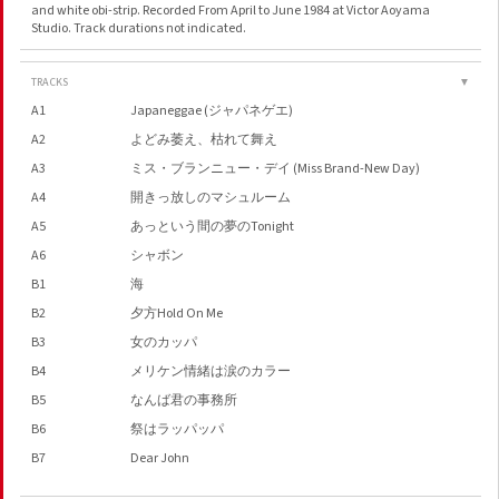
and white obi-strip. Recorded From April to June 1984 at Victor Aoyama
Studio. Track durations not indicated.
TRACKS
▼
A1
Japaneggae (ジャパネゲエ)
A2
よどみ萎え、枯れて舞え
A3
ミス・ブランニュー・デイ (Miss Brand-New Day)
A4
開きっ放しのマシュルーム
A5
あっという間の夢のTonight
A6
シャボン
B1
海
B2
夕方Hold On Me
B3
女のカッパ
B4
メリケン情緒は涙のカラー
B5
なんば君の事務所
B6
祭はラッパッパ
B7
Dear John