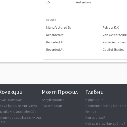
15
Yesterdays
ВАУЧЕР
Manufactured By
Polydor K.K.
Recorded At
Van Gelder Studi
Recorded At
Radio Recorders
Recorded At
Capitol Studios
Колекции
Моят Профил
Главни
Пълен Каталог
Влез в профила
Изпращане
рамофонни плочи (Vinyl)
Регистрация
Goldmine Grading Standart
Музикални Дискове (CD)
Речник
Японски грамофонни плочи
Кои сме ние?
и CD
Как да използвам сайта?