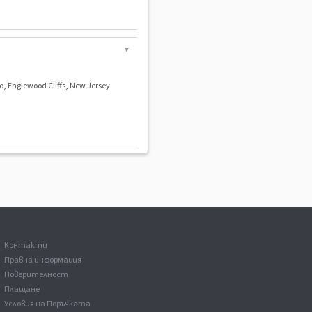
▼
o, Englewood Cliffs, New Jersey
Kонтакти
Правна информация
Поверителност
Плащане
Условия на Поръчката