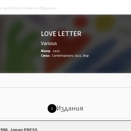
LOVE LETTER
Various
Жанр
Jazz
Стил
Contemporary Jazz
,
Bop
Издания
1
1990, Japan PRESS