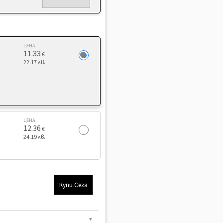
ЦЕНА
11.33
€
22.17 лв.
ЦЕНА
12.36
€
24.19 лв.
Купи Сега
▼