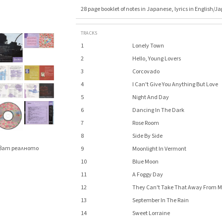
28 page booklet of notes in Japanese, lyrics in English/J
TRACKS
1
Lonely Town
2
Hello, Young Lovers
3
Corcovado
4
I Can't Give You Anything But Love
5
Night And Day
6
Dancing In The Dark
7
Rose Room
8
Side By Side
яват реалното
9
Moonlight In Vermont
.
10
Blue Moon
11
A Foggy Day
12
They Can't Take That Away From 
13
September In The Rain
14
Sweet Lorraine