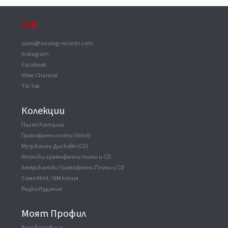
ВАУЧЕР
▼
Mixed At
Prairie Sun Recording Studios
Glass Mastered At
Nimbus, Virginia
sales@analog-records.com
Instagram
Facebook
Viber Channel
Tik Tok
Колекции
Пълен Каталог
Грамофонни плочи (Vinyl)
Музикални Дискове (CD)
Японски грамофонни плочи и CD
Американски Грамофонни Плочи и CD
Само Mint / NM копия
Рядко Издание
Моят Профил
Влез в профила