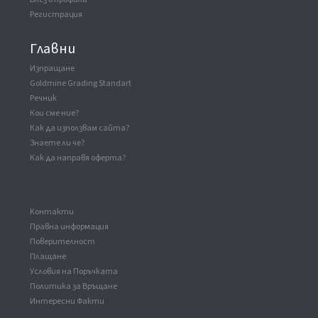
Регистрация
Главни
Изпращане
Goldmine Grading Standart
Речник
Кои сме ние?
Как да използвам сайта?
Знаете ли че?
Как да направя оферта?
Kонтакти
Правна информация
Поверителност
Плащане
Условия на Поръчката
Политика за Връщане
Интересни Факти