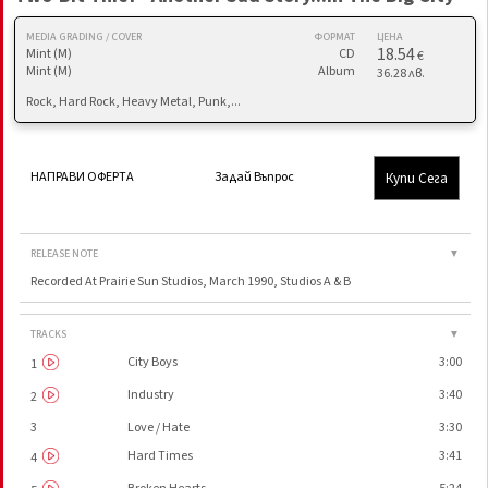
MEDIA GRADING / COVER
ФОРМАТ
ЦЕНА
18.54
Mint (M)
CD
€
Mint (M)
Album
36.28 лв.
Rock, Hard Rock, Heavy Metal, Punk,...
Купи Сега
НАПРАВИ ОФЕРТА
Задай Въпрос
RELEASE NOTE
▼
Recorded At Prairie Sun Studios, March 1990, Studios A & B
TRACKS
▼
City Boys
3:00
1
Industry
3:40
2
3
Love / Hate
3:30
Hard Times
3:41
4