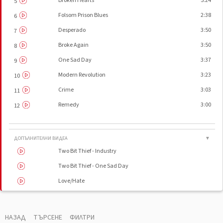
Broken Hearts
5:24
5
Folsom Prison Blues
2:38
6
Desperado
3:50
7
Broke Again
3:50
8
One Sad Day
3:37
9
Modern Revolution
3:23
10
Crime
3:03
11
Remedy
3:00
12
ДОПЪЛНИТЕЛНИ ВИДЕА
▼
Two Bit Thief - Industry
Two Bit Thief - One Sad Day
Love/Hate
Two Bit Thief Folsom Prison Blues
НАЗАД
ТЪРСЕНЕ
ФИЛТРИ