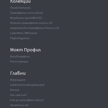
Колекции
Пълен Каталог
Грамофонни плочи (Vinyl)
Музикални Дискове (CD)
Японски грамофонни плочи и CD
Американски Грамофонни Плочи и CD
Само Mint / NM копия
Рядко Издание
Моят Профил
Влез в профила
Регистрация
Главни
Изпращане
Goldmine Grading Standart
Речник
Кои сме ние?
Как да използвам сайта?
Знаете ли че?