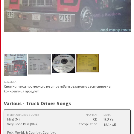
БЕЛЕЖКА
Снимките са примерни и не отразяват реалното състояние на
конкретния продукт.
Various - Truck Driver Songs
MEDIA GRADING / COVER
ФОРМАТ
ЦЕНА
9.27
Mint (M)
CD
€
Very Good Plus (VG+)
Compilation
18.14 лв.
Folk, World, & Country, Country,