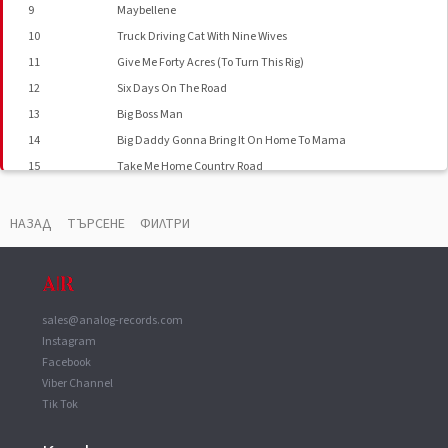
9
Maybellene
10
Truck Driving Cat With Nine Wives
11
Give Me Forty Acres (To Turn This Rig)
12
Six Days On The Road
13
Big Boss Man
14
Big Daddy Gonna Bring It On Home To Mama
15
Take Me Home Country Road
16
Road Master
НАЗАД
ТЪРСЕНЕ
ФИЛТРИ
sales@analog-records.com
Instagram
Facebook
Viber Channel
Tik Tok