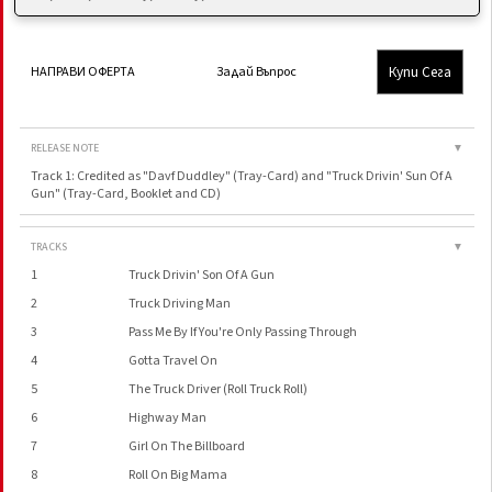
Купи Сега
НАПРАВИ ОФЕРТА
Задай Въпрос
RELEASE NOTE
▼
Track 1: Credited as "Davf Duddley" (Tray-Card) and "Truck Drivin' Sun Of A
Gun" (Tray-Card, Booklet and CD)
TRACKS
▼
1
Truck Drivin' Son Of A Gun
2
Truck Driving Man
3
Pass Me By If You're Only Passing Through
4
Gotta Travel On
5
The Truck Driver (Roll Truck Roll)
6
Highway Man
7
Girl On The Billboard
8
Roll On Big Mama