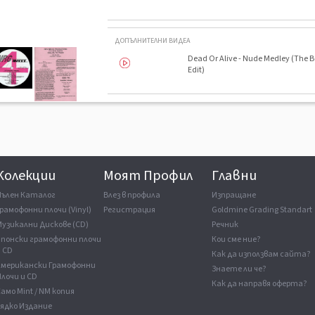
ДОПЪЛНИТЕЛНИ ВИДЕА
Dead Or Alive - Nude Medley (The B
Edit)
яват реалното
.
Колекции
Моят Профил
Главни
Пълен Каталог
Влез в профила
Изпращане
рамофонни плочи (Vinyl)
Регистрация
Goldmine Grading Standart
Музикални Дискове (CD)
Речник
Японски грамофонни плочи
Кои сме ние?
и CD
Как да използвам сайта?
Американски Грамофонни
Знаете ли че?
лочи и CD
Как да направя оферта?
амо Mint / NM копия
Рядко Издание