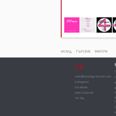
БЕЛЕЖКА
Снимките са примерни и не отраз
състояние на конкретния продукт
НАЗАД
ТЪРСЕНЕ
ФИЛТРИ
sales@analog-records.com
Г
Instagram
Facebook
Viber Channel
Tik Tok
П
С