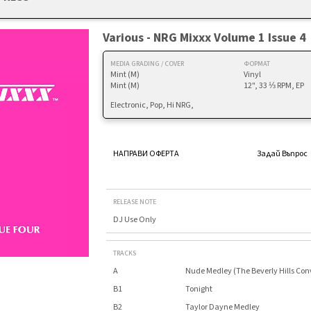
Various - NRG Mixxx Volume 1 Issue 4
MEDIA GRADING / COVER
ФОРМАТ
Mint (M)
Vinyl
Mint (M)
12", 33 ⅓ RPM, EP
Electronic, Pop, Hi NRG,
НАПРАВИ ОФЕРТА
Задай Въпрос
RELEASE NOTE
DJ Use Only
TRACKS
A
Nude Medley (The Beverly Hills Con
B1
Tonight
B2
Taylor Dayne Medley