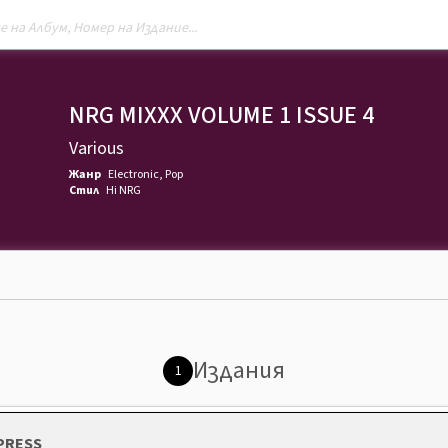
NRG MIXXX VOLUME 1 ISSUE 4
Various
Жанр
Electronic
,
Pop
Стил
Hi NRG
Издания
1
 PRESS