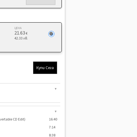
ЦЕНА
21.63
€
42.33 лв.
Купи Сега
▼
▼
vertable CD Edit)
16:40
7:14
8:38