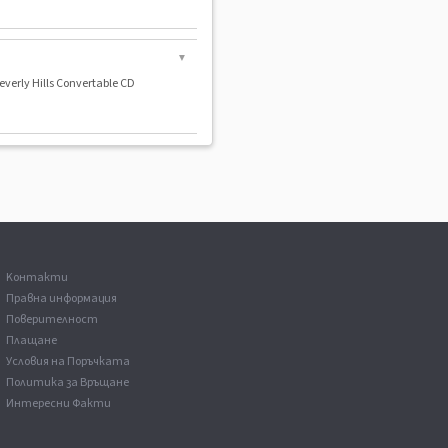
▼
everly Hills Convertable CD
Kонтакти
Правна информация
Поверителност
Плащане
Условия на Поръчката
Политика за Връщане
Интересни Факти