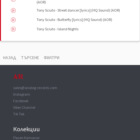
(AOR)
Tony Sciuto - Street dancer [lyrics] (HQ Sound) (AOR)
Tony Sciuto - Butterfly [lyrics] (HQ Sound) (AOR)
Tony Sciuto - Island Nights
ВАУЧЕР
▼
НАЗАД
ТЪРСЕНЕ
ФИЛТРИ
Manufactured By
Epic/Sony Inc.
Copyright (c)
CBS Inc.
sales@analog-records.com
Instagram
Facebook
Viber Channel
Tik Tok
Колекции
Пълен Каталог