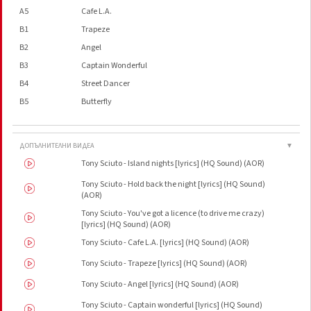
A5
Cafe L.A.
B1
Trapeze
B2
Angel
B3
Captain Wonderful
B4
Street Dancer
B5
Butterfly
ДОПЪЛНИТЕЛНИ ВИДЕА
▼
Tony Sciuto - Island nights [lyrics] (HQ Sound) (AOR)
Tony Sciuto - Hold back the night [lyrics] (HQ Sound)
(AOR)
Tony Sciuto - You've got a licence (to drive me crazy)
[lyrics] (HQ Sound) (AOR)
Tony Sciuto - Cafe L.A. [lyrics] (HQ Sound) (AOR)
Tony Sciuto - Trapeze [lyrics] (HQ Sound) (AOR)
Tony Sciuto - Angel [lyrics] (HQ Sound) (AOR)
Tony Sciuto - Captain wonderful [lyrics] (HQ Sound)