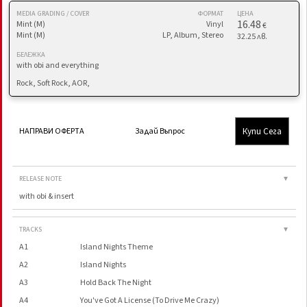
MEDIA GRADING / COVER
ФОРМАТ
ЦЕНА
16.48
Mint (M)
Vinyl
€
Mint (M)
LP, Album, Stereo
32.25 лв.
БЕЛЕЖКА
with obi and everything
Rock, Soft Rock, AOR,
Купи Сега
НАПРАВИ ОФЕРТА
Задай Въпрос
RELEASE NOTE
▼
with obi & insert
TRACKS
▼
A1
Island Nights Theme
A2
Island Nights
A3
Hold Back The Night
A4
You've Got A License (To Drive Me Crazy)