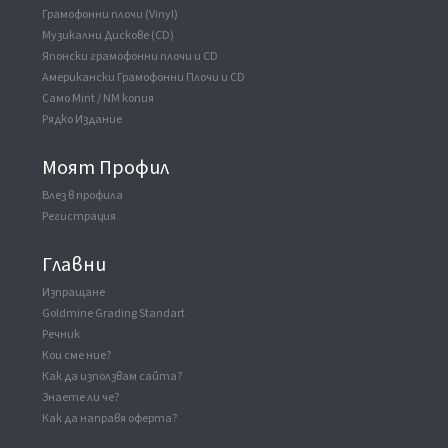
Грамофонни плочи (Vinyl)
Музикални Дискове (CD)
Японски грамофонни плочи и CD
Американски Грамофонни Плочи и CD
Само Mint / NM копия
Рядко Издание
Моят Профил
Влез в профила
Регистрация
Главни
Изпращане
Goldmine Grading Standart
Речник
Кои сме ние?
Как да използвам сайта?
Знаете ли че?
Как да направя оферта?