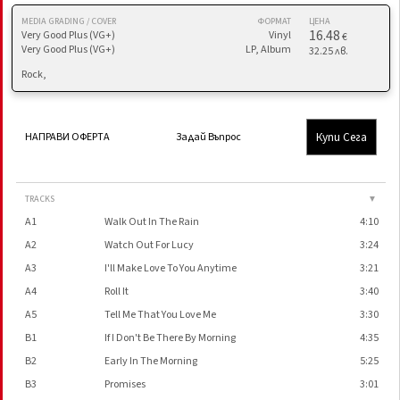
MEDIA GRADING / COVER
ФОРМАТ
ЦЕНА
16.48
Very Good Plus (VG+)
Vinyl
€
Very Good Plus (VG+)
LP, Album
32.25 лв.
Rock,
Купи Сега
НАПРАВИ ОФЕРТА
Задай Въпрос
TRACKS
▼
A1
Walk Out In The Rain
4:10
A2
Watch Out For Lucy
3:24
A3
I'll Make Love To You Anytime
3:21
A4
Roll It
3:40
A5
Tell Me That You Love Me
3:30
B1
If I Don't Be There By Morning
4:35
B2
Early In The Morning
5:25
B3
Promises
3:01