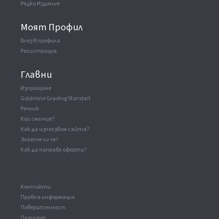
Рядко Издание
Моят Профил
Влез в профила
Регистрация
Главни
Изпращане
Goldmine Grading Standart
Речник
Кои сме ние?
Как да използвам сайта?
Знаете ли че?
Как да направя оферта?
Kонтакти
Правна информация
Поверителност
Плащане