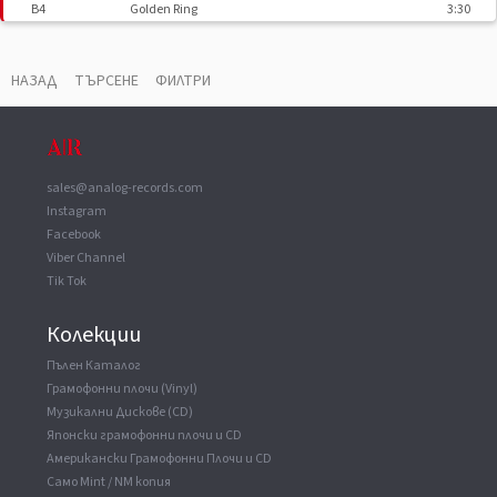
B4
Golden Ring
3:30
B5
Tulsa Time
3:30
НАЗАД
ТЪРСЕНЕ
ФИЛТРИ
ВАУЧЕР
▼
Mastered At
The Mastering Lab
sales@analog-records.com
Instagram
Facebook
Viber Channel
Tik Tok
Колекции
Пълен Каталог
Грамофонни плочи (Vinyl)
Музикални Дискове (CD)
Японски грамофонни плочи и CD
Американски Грамофонни Плочи и CD
Само Mint / NM копия