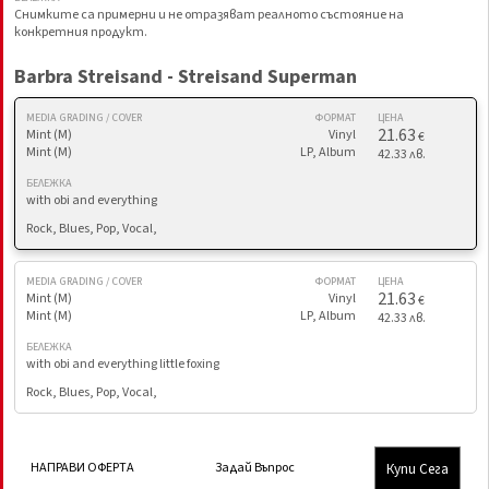
Снимките са примерни и не отразяват реалното състояние на
конкретния продукт.
Barbra Streisand - Streisand Superman
MEDIA GRADING / COVER
ФОРМАТ
ЦЕНА
21.63
Mint (M)
Vinyl
€
Mint (M)
LP, Album
42.33 лв.
БЕЛЕЖКА
with obi and everything
Rock, Blues, Pop, Vocal,
MEDIA GRADING / COVER
ФОРМАТ
ЦЕНА
21.63
Mint (M)
Vinyl
€
Mint (M)
LP, Album
42.33 лв.
БЕЛЕЖКА
with obi and everything little foxing
Rock, Blues, Pop, Vocal,
Купи Сега
НАПРАВИ ОФЕРТА
Задай Въпрос