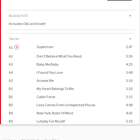
RELEASE NOTE
▼
Includes Obi and Insert
TRACKS
▼
Superman
2:47
A1
A2
Don't Believe What You Read
3:36
A3
Baby Me Baby
4:25
A4
I Found You Love
3:49
A5
Answer Me
3:16
B1
My Heart Belongs To Me
3:20
B2
Cabin Fever
3:13
B3
Love Comes From Unexpected Places
4:08
B4
New York State Of Mind
4:43
B5
Lullaby For Myself
3:15