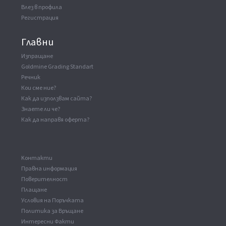
Влез в профила
Регистрация
Главни
Изпращане
Goldmine Grading Standart
Речник
Кои сме ние?
Как да използвам сайта?
Знаете ли че?
Как да направя оферта?
Kонтакти
Правна информация
Поверителност
Плащане
Условия на Поръчката
Политика за Връщане
Интересни Факти