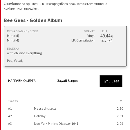
Снимките са примерни и не отразяват реалното състояние на
конкретния продукт.
Bee Gees - Golden Album
MEDIA GRADING / COVER
ФОРМАТ
ЦЕНА
49.44
Mint (M)
Vinyl
€
Mint (M)
LP, Compilation
96.75 лв.
БЕЛЕЖКА
with obi and everything
Pop, Vocal,
Купи Сега
НАПРАВИ ОФЕРТА
Задай Въпрос
TRACKS
▼
A1
Massachusetts
2:20
A2
Holiday
2:53
A3
New York Mining Disaster 1941
2:09