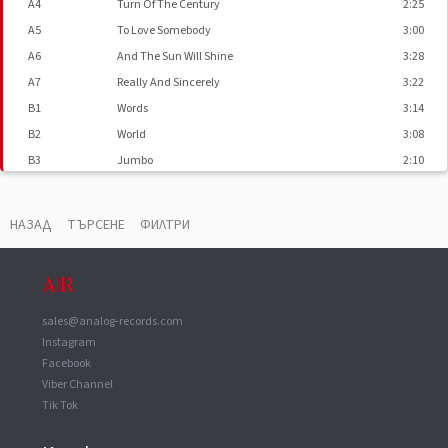
A4
Turn Of The Century
2:25
A5
To Love Somebody
3:00
A6
And The Sun Will Shine
3:28
A7
Really And Sincerely
3:22
B1
Words
3:14
B2
World
3:08
B3
Jumbo
2:10
B4
The Change Is Made
3:28
B5
The Singer Sang His Song
3:05
НАЗАД
ТЪРСЕНЕ
ФИЛТРИ
B6
Sinking Ships
2:20
B7
Close Another Door
3:28
sales@analog-records.com
ВАУЧЕР
▼
Instagram
Manufactured By
Nippon Grammophon Co., Ltd.
Facebook
Viber Channel
Tik Tok