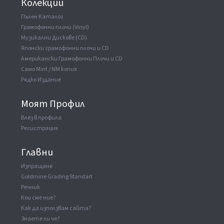
Колекции
Пълен Каталог
Грамофонни плочи (Vinyl)
Музикални Дискове (CD)
Японски грамофонни плочи и CD
Американски Грамофонни Плочи и CD
Само Mint / NM копия
Рядко Издание
Моят Профил
Влез в профила
Регистрация
Главни
Изпращане
Goldmine Grading Standart
Речник
Кои сме ние?
Как да използвам сайта?
Знаете ли че?