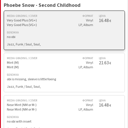
Phoebe Snow - Second Childhood
MEDIA GRADING / COVER
ФОРМАТ
ЦЕНА
16.48
Very Good Plus (VG+)
Vinyl
€
Very Good Plus (VG+)
LP, Album
БЕЛЕЖКА
no obi
Jazz, Funk / Soul, Soul,
MEDIA GRADING / COVER
ФОРМАТ
ЦЕНА
21.63
Mint (M)
Vinyl
€
Mint (M)
LP, Album
БЕЛЕЖКА
obi is missing, sleeve is little foxing
Jazz, Funk / Soul, Soul,
MEDIA GRADING / COVER
ФОРМАТ
ЦЕНА
16.48
Near Mint (NM or M-)
Vinyl
€
Near Mint (NM or M-)
LP, Album
БЕЛЕЖКА
no obi with insert