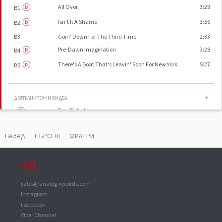
All Over
3:29
B1
Isn't It A Shame
3:56
B2
B3
Goin' Down For The Third Time
2:33
Pre-Dawn Imagination
3:28
B4
There's A Boat That's Leavin' Soon For New York
5:27
B5
ДОПЪЛНИТЕЛНИ ВИДЕА
▼
Two Fisted Love
Going Down for the Third Time
НАЗАД
ТЪРСЕНЕ
ФИЛТРИ
ВАУЧЕР
▼
Copyright (c)
CBS Inc.
sales@analog-records.com
Manufactured By
CBS/Sony Inc.
Instagram
Facebook
Viber Channel