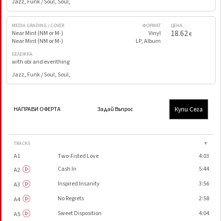
Jazz, Funk / Soul, Soul,
MEDIA GRADING / COVER
ФОРМАТ
ЦЕНА
18.62
Near Mint (NM or M-)
Vinyl
€
Near Mint (NM or M-)
LP, Album
БЕЛЕЖКА
with obi and everithing
Jazz, Funk / Soul, Soul,
Купи Сега
НАПРАВИ ОФЕРТА
Задай Въпрос
TRACKS
▼
A1
Two-Fisted Love
4:03
Cash In
5:44
A2
Inspired Insanity
3:56
A3
No Regrets
2:58
A4
Sweet Disposition
4:04
A5