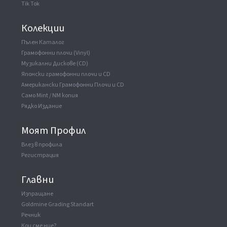
Tik Tok
Колекции
Пълен Каталог
Грамофонни плочи (Vinyl)
Музикални Дискове (CD)
Японски грамофонни плочи и CD
Американски Грамофонни Плочи и CD
Само Mint / NM копия
Рядко Издание
Моят Профил
Влез в профила
Регистрация
Главни
Изпращане
Goldmine Grading Standart
Речник
Кои сме ние?