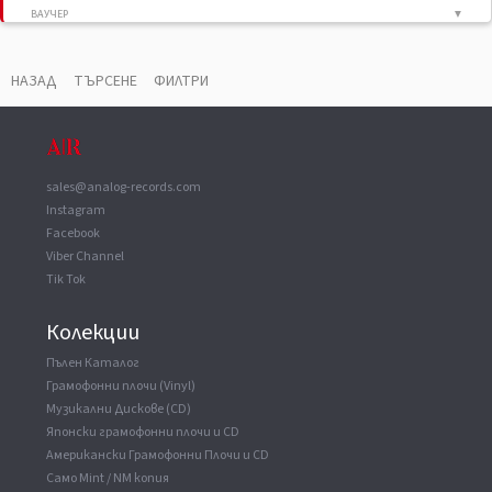
ВАУЧЕР
▼
Phonographic Copyright (p)
Djax Records
Published By
Djax
НАЗАД
ТЪРСЕНЕ
ФИЛТРИ
Published By
EMM (3)
sales@analog-records.com
Instagram
Facebook
Viber Channel
Tik Tok
Колекции
Пълен Каталог
Грамофонни плочи (Vinyl)
Музикални Дискове (CD)
Японски грамофонни плочи и CD
Американски Грамофонни Плочи и CD
Само Mint / NM копия