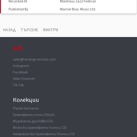
Recorded At
Montreux Jazz Festival
Published By
Warner Bros. Music Ltd.
Published By
Bluebird Music Ltd.
Published By
Tanoca Music
НАЗАД
ТЪРСЕНЕ
ФИЛТРИ
Pressed By
EMI Records
sales@analog-records.com
Instagram
Facebook
Viber Channel
Tik Tok
Колекции
Пълен Каталог
Грамофонни плочи (Vinyl)
Музикални Дискове (CD)
Японски грамофонни плочи и CD
Американски Грамофонни Плочи и CD