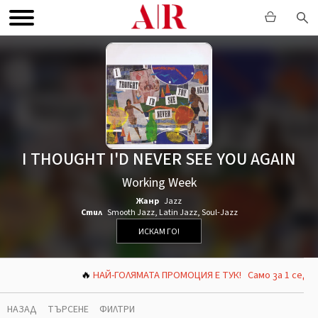
I THOUGHT I'D NEVER SEE YOU AGAIN
Working Week
Жанр
Jazz
Стил
Smooth Jazz
,
Latin Jazz
,
Soul-Jazz
ИСКАМ ГО!
🔥
НАЙ-ГОЛЯМАТА ПРОМОЦИЯ Е ТУК! Само за 1 седмица –
НАЗАД
ТЪРСЕНЕ
ФИЛТРИ