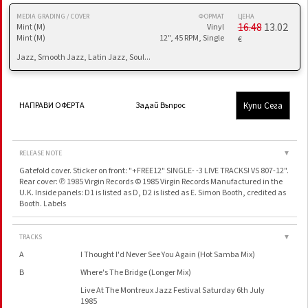
MEDIA GRADING / COVER
ФОРМАТ
ЦЕНА
16.48
13.02
Mint (M)
Vinyl
Mint (M)
12", 45 RPM, Single
€
Jazz, Smooth Jazz, Latin Jazz, Soul...
Купи Сега
НАПРАВИ ОФЕРТА
Задай Въпрос
RELEASE NOTE
▼
Gatefold cover. Sticker on front: "+FREE12" SINGLE- -3 LIVE TRACKS! VS 807-12".
Rear cover: ℗ 1985 Virgin Records © 1985 Virgin Records Manufactured in the
U.K. Inside panels: D1 is listed as D, D2 is listed as E. Simon Booth, credited as
Booth. Labels
TRACKS
▼
A
I Thought I'd Never See You Again (Hot Samba Mix)
B
Where's The Bridge (Longer Mix)
Live At The Montreux Jazz Festival Saturday 6th July
1985