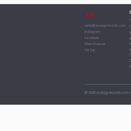
sales@analog-records.com
Г
Instagram
Facebook
Viber Channel
Tik Tok
П
С
©
2026
analog-records.com. 