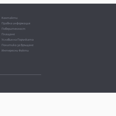
Kонтакти
Правна информация
Поверителност
Плащане
Условия на Поръчката
Политика за Връщане
Интересни Факти