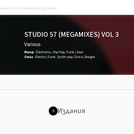
STUDIO 57 (MEGAMIXES) VOL 3
Various
Жанр
Electronic
,
Hip Hop
,
Funk / Soul
Стил
Electro
,
Funk
,
Synth-pop
,
Disco
,
Boogie
Издания
0