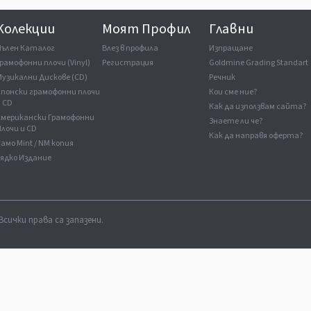
Колекции
Моят Профил
Главни
Пълен Каталог
Влез в профила
Изпращане
рамофонни плочи (Vinyl)
Регистрация
Goldmine Grading Standart
Музикални Дискове (CD)
Речник
Японски грамофонни плочи
Кои сме ние?
и CD
Как да използвам сайта?
Американски Грамофонни
Знаете ли че?
лочи и CD
Как да направя оферта?
амо Mint / NM копия
Рядко Издание
Всички права са запазени.