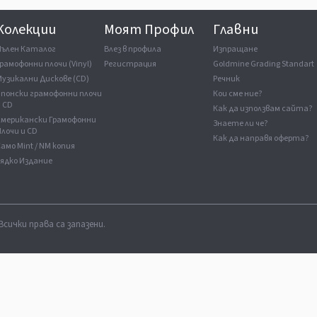
Колекции
Моят Профил
Главни
Пълен Каталог
Влез в профила
Изпращане
рамофонни плочи (Vinyl)
Регистрация
Goldmine Grading Standart
Музикални Дискове (CD)
Речник
Японски грамофонни плочи
Кои сме ние?
и CD
Как да използвам сайта?
Американски Грамофонни
Знаете ли че?
лочи и CD
Как да направя оферта?
амо Mint / NM копия
Рядко Издание
Всички права са запазени.