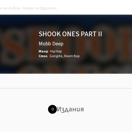
SHOOK ONES PART II
Mobb Deep
Жанр
Hip Hop
Стил
Gangsta
,
Boom Bap
Издания
0