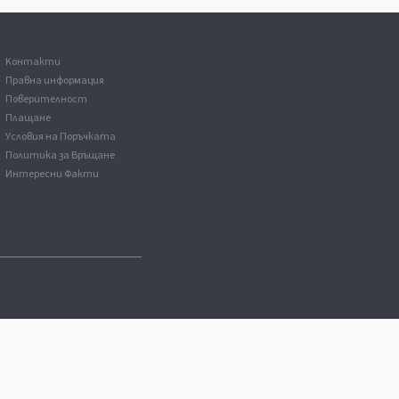
Kонтакти
Правна информация
Поверителност
Плащане
Условия на Поръчката
Политика за Връщане
Интересни Факти