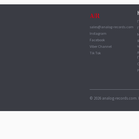
sales@analog-records.com
Г
Instagram
Facebook
Viber Channel
Tik Tok
П
С
©
2026
analog-records.com. 