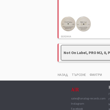
БЕЛЕЖКА
Снимките са примерни и не отраз
състояние на конкретния продукт
Not On Label, PRO M2, 0,
НАЗАД
ТЪРСЕНЕ
ФИЛТРИ
sales@analog-records.com
Г
Instagram
Facebook