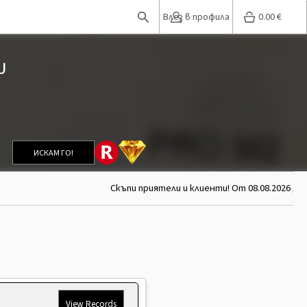
Влез в профила
0.00
€
U
ИСКАМ ГО!
Скъпи приятели и клиенти! От 08.08.2026 до 
View Records