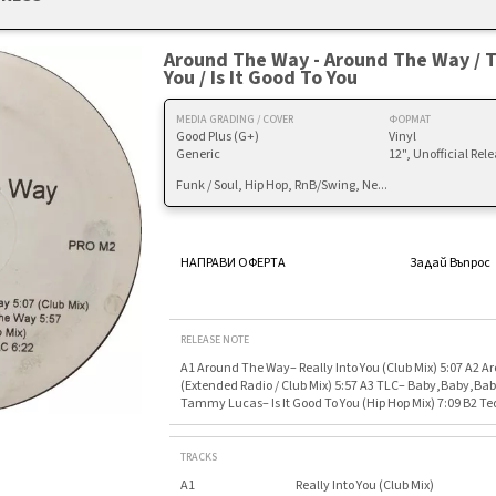
Around The Way - Around The Way / T
You / Is It Good To You
MEDIA GRADING / COVER
ФОРМАТ
Good Plus (G+)
Vinyl
Generic
12", Unofficial Rel
Funk / Soul, Hip Hop, RnB/Swing, Ne...
НАПРАВИ ОФЕРТА
Задай Въпрос
RELEASE NOTE
A1 Around The Way– Really Into You (Club Mix) 5:07 A2 A
(Extended Radio / Club Mix) 5:57 A3 TLC– Baby,Baby,Bab
Tammy Lucas– Is It Good To You (Hip Hop Mix) 7:09 B2 
TRACKS
A1
Really Into You (Club Mix)