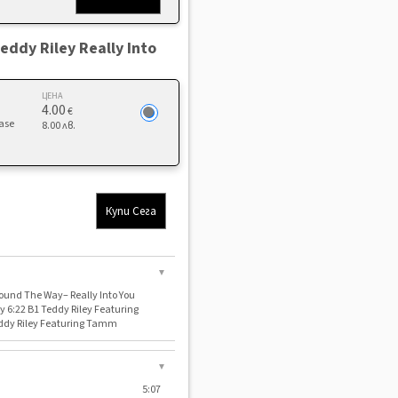
eddy Riley Really Into
ЦЕНА
4.00
€
ease
8.00 лв.
Купи Сега
▼
round The Way– Really Into You
y 6:22 B1 Teddy Riley Featuring
Teddy Riley Featuring Tamm
▼
5:07