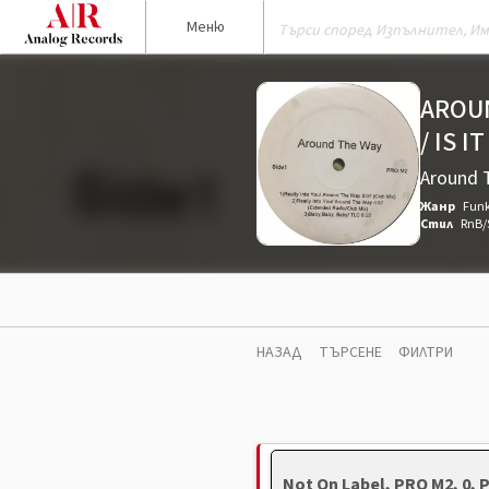
Меню
AROUN
/ IS 
Around 
Жанр
Funk
Стил
RnB/
НАЗАД
ТЪРСЕНЕ
ФИЛТРИ
Not On Label, PRO M2, 0,