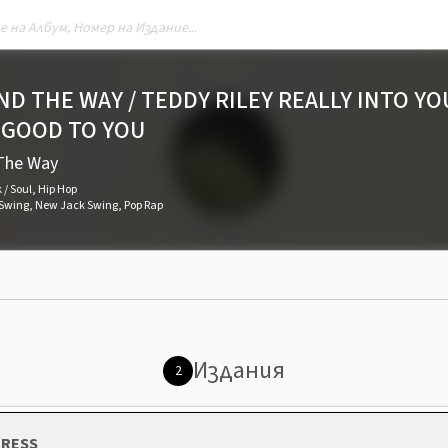
D THE WAY / TEDDY RILEY REALLY INTO YO
IT GOOD TO YOU
The Way
 / Soul
,
Hip Hop
Swing
,
New Jack Swing
,
Pop Rap
Издания
2
 PRESS