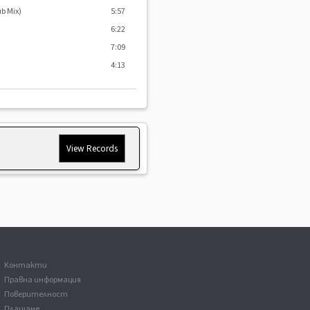
ub Mix)
5:57
6:22
7:09
4:13
View Records
 It Good - Around The
ЦЕНА
12.00
€
ease
24.00 лв.
Kонтакти
Правна информация
Поверителност
Плащане