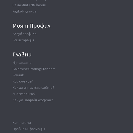
Само Mint / NM копия
Рядко Издание
Моят Профил
Влез в профила
Регистрация
Главни
Изпращане
Goldmine Grading Standart
Речник
Кои сме ние?
Как да използвам сайта?
Знаете ли че?
Как да направя оферта?
Kонтакти
Правна информация