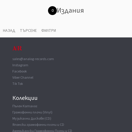
Издания
0
НАЗАД
ТЪРСЕНЕ
ФИЛТРИ
sales@analog-records.com
Instagram
Facebook
Viber Channel
Tik Tok
Колекции
Пълен Каталог
Грамофонни плочи (Vinyl)
Музикални Дискове (CD)
Японски грамофонни плочи и CD
Американски Грамофонни Плочи и CD