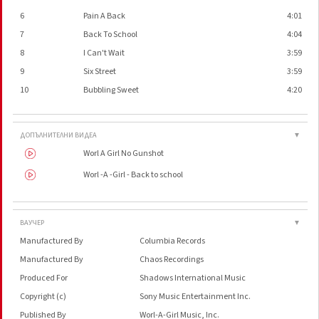
6
Pain A Back
4:01
7
Back To School
4:04
8
I Can't Wait
3:59
9
Six Street
3:59
10
Bubbling Sweet
4:20
ДОПЪЛНИТЕЛНИ ВИДЕА
▼
Worl A Girl No Gunshot
Worl -A -Girl - Back to school
ВАУЧЕР
▼
Manufactured By
Columbia Records
Manufactured By
Chaos Recordings
Produced For
Shadows International Music
Copyright (c)
Sony Music Entertainment Inc.
Published By
Worl-A-Girl Music, Inc.