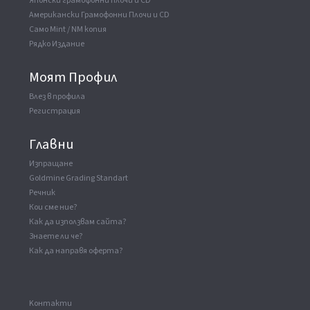
Японски грамофонни плочи и CD
Американски Грамофонни Плочи и CD
Само Mint / NM копия
Рядко Издание
Моят Профил
Влез в профила
Регистрация
Главни
Изпращане
Goldmine Grading Standart
Речник
Кои сме ние?
Как да използвам сайта?
Знаете ли че?
Как да направя оферта?
Kонтакти