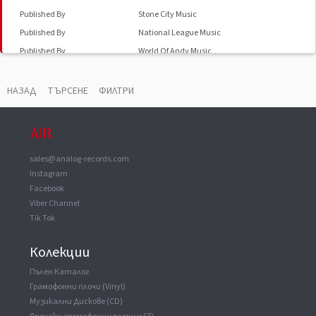
Published By
Stone City Music
Published By
National League Music
Published By
World Of Andy Music
Mixed At
Axis Studios
Mixed At
Battery Studios, New York
НАЗАД
ТЪРСЕНЕ
ФИЛТРИ
Recorded At
Unique Recording
Recorded At
Sony Music Studios, New York City
sales@analog-records.com
Instagram
Facebook
Viber Channel
Tik Tok
Колекции
Пълен Каталог
Грамофонни плочи (Vinyl)
Музикални Дискове (CD)