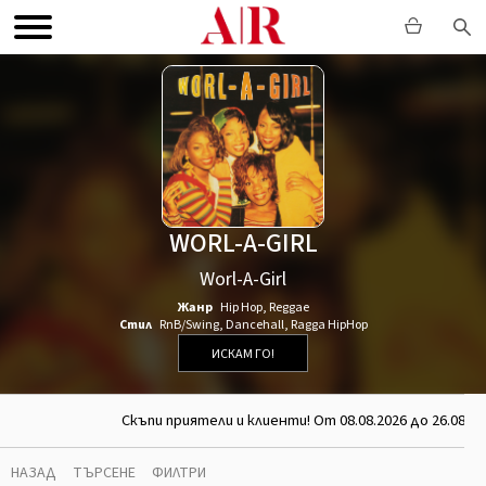
WORL-A-GIRL
Worl-A-Girl
Жанр
Hip Hop
,
Reggae
Стил
RnB/Swing
,
Dancehall
,
Ragga HipHop
ИСКАМ ГО!
Скъпи приятели и клиенти! От 08.08.2026 до 26.08.2
НАЗАД
ТЪРСЕНЕ
ФИЛТРИ