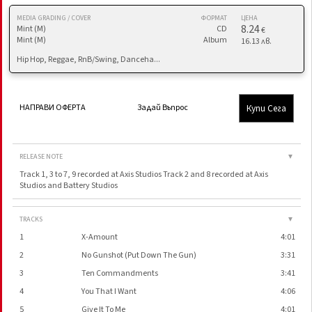
MEDIA GRADING / COVER
ФОРМАТ
ЦЕНА
8.24
Mint (M)
CD
€
Mint (M)
Album
16.13 лв.
Hip Hop, Reggae, RnB/Swing, Danceha...
Купи Сега
НАПРАВИ ОФЕРТА
Задай Въпрос
RELEASE NOTE
▼
Track 1, 3 to 7, 9 recorded at Axis Studios Track 2 and 8 recorded at Axis
Studios and Battery Studios
TRACKS
▼
1
X-Amount
4:01
2
No Gunshot (Put Down The Gun)
3:31
3
Ten Commandments
3:41
4
You That I Want
4:06
5
Give It To Me
4:01