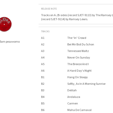
RELEASE NOTE
Tracks on A-/B-sides (record SJET-9113) by The Ramsey L
(record SJET-9114) by Ramsey Lewis.
TRACKS
A1
The ‘In’ Crowd
яват реалното
A2
Bei Mir Bist Du Schon
.
A3
Tennessee Waltz
A4
Never On Sunday
A5
The Breeze And I
A6
A Hard Day's Night
B1
Hang On Sloopy
B2
Softly, As In A Morning Sunrise
B3
Delilah
B4
Andaluza
B5
Carmen
B6
Maha De Carnaval