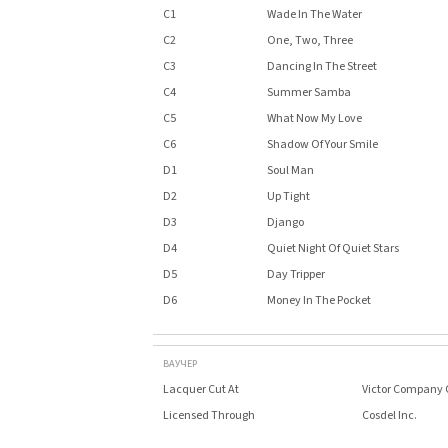
C1
Wade In The Water
C2
One, Two, Three
C3
Dancing In The Street
C4
Summer Samba
C5
What Now My Love
C6
Shadow Of Your Smile
D1
Soul Man
D2
Up Tight
D3
Django
D4
Quiet Night Of Quiet Stars
D5
Day Tripper
D6
Money In The Pocket
ВАУЧЕР
Lacquer Cut At
Victor Company O
Licensed Through
Cosdel Inc.