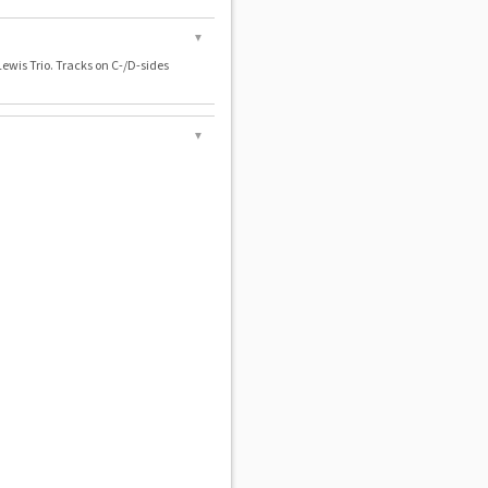
▼
ewis Trio. Tracks on C-/D-sides
▼