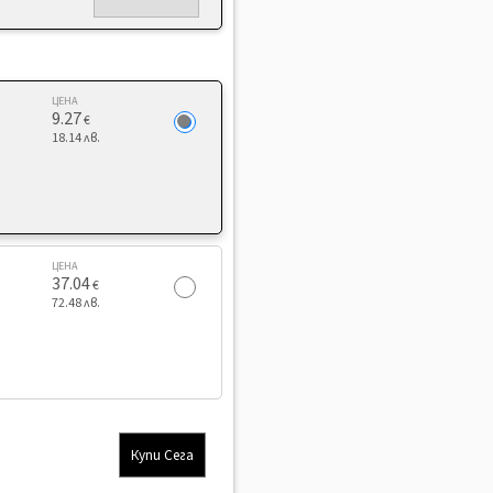
ЦЕНА
9.27
€
18.14 лв.
ЦЕНА
37.04
€
72.48 лв.
Купи Сега