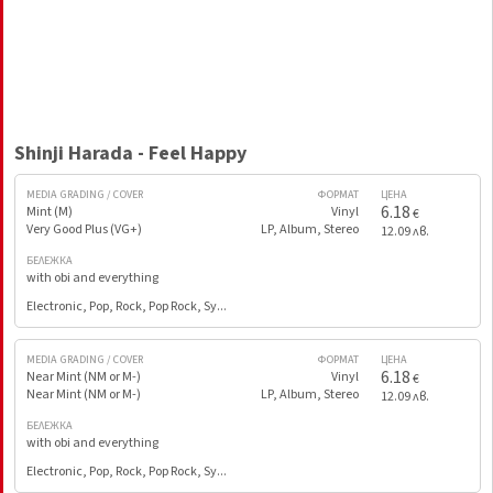
Shinji Harada - Feel Happy
MEDIA GRADING / COVER
ФОРМАТ
ЦЕНА
6.18
Mint (M)
Vinyl
€
Very Good Plus (VG+)
LP, Album, Stereo
12.09 лв.
БЕЛЕЖКА
with obi and everything
Electronic, Pop, Rock, Pop Rock, Sy...
MEDIA GRADING / COVER
ФОРМАТ
ЦЕНА
6.18
Near Mint (NM or M-)
Vinyl
€
Near Mint (NM or M-)
LP, Album, Stereo
12.09 лв.
БЕЛЕЖКА
with obi and everything
Electronic, Pop, Rock, Pop Rock, Sy...