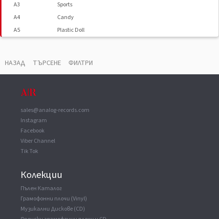
A3
Sports
A4
Candy
A5
Plastic Doll
A6
Good Luck
B1
Catch The Wind
НАЗАД
ТЪРСЕНЕ
ФИЛТРИ
B2
Teens' Blues
B3
High-Way 909
B4
Angel Fish
B5
The Revelation
sales@analog-records.com
Instagram
Facebook
ДОПЪЛНИТЕЛНИ ВИДЕА
▼
Viber Channel
てぃーんずぶるーす/ 原田真二
Tik Tok
原田真二 Curtain Rise SHINJI HARADA
Колекции
Пълен Каталог
Грамофонни плочи (Vinyl)
Музикални Дискове (CD)