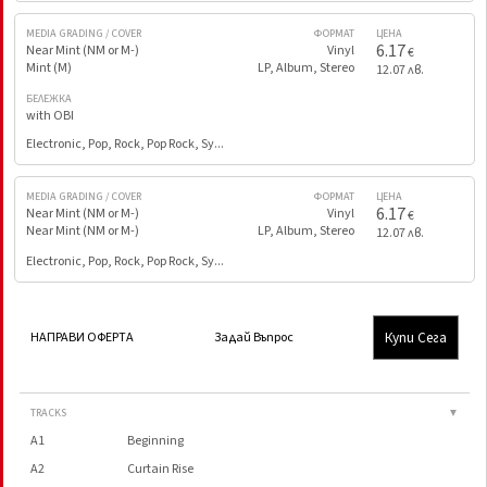
MEDIA GRADING / COVER
ФОРМАТ
ЦЕНА
6.17
Near Mint (NM or M-)
Vinyl
€
Mint (M)
LP, Album, Stereo
12.07 лв.
БЕЛЕЖКА
with OBI
Electronic, Pop, Rock, Pop Rock, Sy...
MEDIA GRADING / COVER
ФОРМАТ
ЦЕНА
6.17
Near Mint (NM or M-)
Vinyl
€
Near Mint (NM or M-)
LP, Album, Stereo
12.07 лв.
Electronic, Pop, Rock, Pop Rock, Sy...
Купи Сега
НАПРАВИ ОФЕРТА
Задай Въпрос
TRACKS
▼
A1
Beginning
A2
Curtain Rise