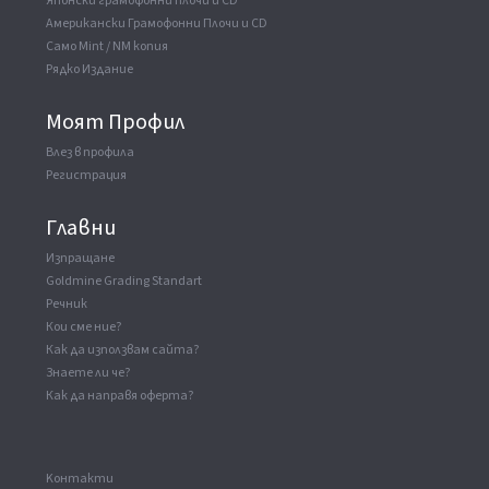
Японски грамофонни плочи и CD
Американски Грамофонни Плочи и CD
Само Mint / NM копия
Рядко Издание
Моят Профил
Влез в профила
Регистрация
Главни
Изпращане
Goldmine Grading Standart
Речник
Кои сме ние?
Как да използвам сайта?
Знаете ли че?
Как да направя оферта?
Kонтакти