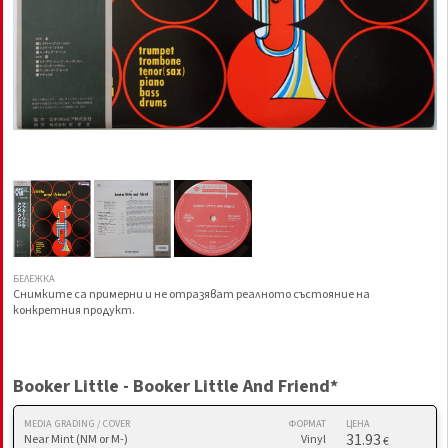
БЕЛЕЖКА
Снимките са примерни и не отразяват реалното състояние на
конкретния продукт.
Booker Little - Booker Little And Friend*
MEDIA GRADING / COVER
ФОРМАТ
ЦЕНА
31.93
Near Mint (NM or M-)
Vinyl
€