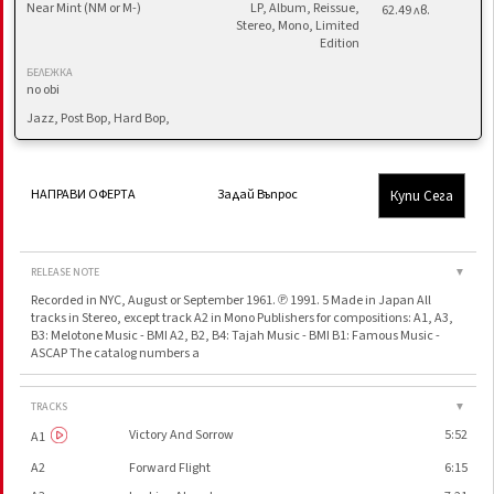
Near Mint (NM or M-)
LP, Album, Reissue,
62.49 лв.
Stereo, Mono, Limited
Edition
БЕЛЕЖКА
no obi
Jazz, Post Bop, Hard Bop,
Купи Сега
НАПРАВИ ОФЕРТА
Задай Въпрос
RELEASE NOTE
▼
Recorded in NYC, August or September 1961. ℗ 1991. 5 Made in Japan All
tracks in Stereo, except track A2 in Mono Publishers for compositions: A1, A3,
B3: Melotone Music - BMI A2, B2, B4: Tajah Music - BMI B1: Famous Music -
ASCAP The catalog numbers a
TRACKS
▼
Victory And Sorrow
5:52
A1
A2
Forward Flight
6:15