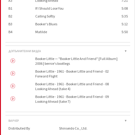
A3
Looking Ahead
7:21
B1
If I Should Lose You
5:08
B2
Calling Softly
5:35
B3
Booker's Blues
5:12
B4
Matilde
5:50
ДОПЪЛНИТЕЛНИ ВИДЕА
▼
Booker Little — "Booker Little And Friend" [Full Album]
2006 | bernie's bootlegs
Booker Little - 1961 - Booker Little and Friend - 02
Forward Flight
Booker Little - 1961 - Booker Little and Friend - 08
Looking Ahead (take 4)
Booker Little - 1961 - Booker Little and Friend - 09
Looking Ahead (take 7)
ВАУЧЕР
▼
Distributed By
Shinseido Co., Ltd.