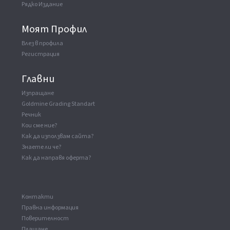
Рядко Издание
Моят Профил
Влез в профила
Регистрация
Главни
Изпращане
Goldmine Grading Standart
Речник
Кои сме ние?
Как да използвам сайта?
Знаете ли че?
Как да направя оферта?
Kонтакти
Правна информация
Поверителност
Плащане