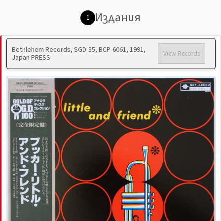
Издания
1
Bethlehem Records, SGD-35, BCP-6061, 1991,
View Records
Japan PRESS