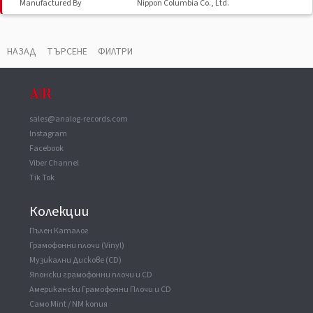
Manufactured By
Nippon Columbia Co., Ltd.
Published By
Melotone Music
Published By
Tajah Music
НАЗАД
ТЪРСЕНЕ
ФИЛТРИ
Published By
Famous Music (3)
sales@analog-records.com
Instagram
Facebook
Viber Channel
Tik Tok
Колекции
Пълен Каталог
Грамофонни плочи (Vinyl)
Музикални Дискове (CD)
Японски грамофонни плочи и CD
Американски Грамофонни Плочи и CD
Само Mint / NM копия