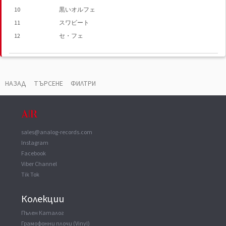
10
黒いオルフェ
11
スワビート
12
セ・フェ
ВАУЧЕР
▼
Copyright (c)
Sony Music Entertainment Inc.
НАЗАД
ТЪРСЕНЕ
ФИЛТРИ
sales@analog-records.com
Instagram
Facebook
Viber Channel
Tik Tok
Колекции
Пълен Каталог
Грамофонни плочи (Vinyl)