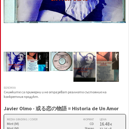
БЕЛЕЖКА
Снимките са примерни и не отразяват реалното състояние на
конкретния продукт.
Javier Olmo - 或る恋の物語 = Historia de Un Amor
MEDIA GRADING / COVER
ФОРМАТ
ЦЕНА
16.48
Mint (M)
CD
€
Mint (M)
Stereo