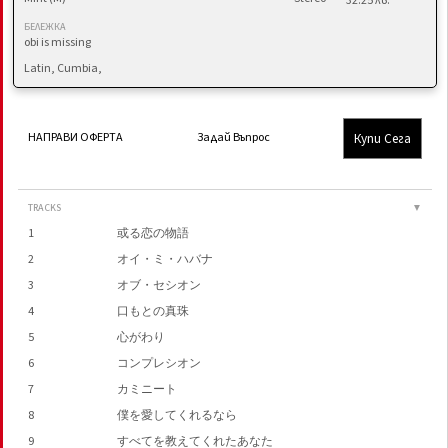
32.25 лв.
БЕЛЕЖКА
obi is missing
Latin, Cumbia,
Купи Сега
НАПРАВИ ОФЕРТА
Задай Въпрос
TRACKS
▼
1
或る恋の物語
2
オイ・ミ・ハバナ
3
オブ・セシオン
4
口もとの真珠
5
心がわり
6
コンプレシオン
7
カミニート
8
僕を愛してくれるなら
9
すべてを教えてくれたあなた