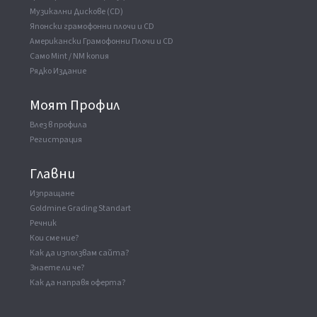
Музикални Дискове (CD)
Японски грамофонни плочи и CD
Американски Грамофонни Плочи и CD
Само Mint / NM копия
Рядко Издание
Моят Профил
Влез в профила
Регистрация
Главни
Изпращане
Goldmine Grading Standart
Речник
Кои сме ние?
Как да използвам сайта?
Знаете ли че?
Как да направя оферта?