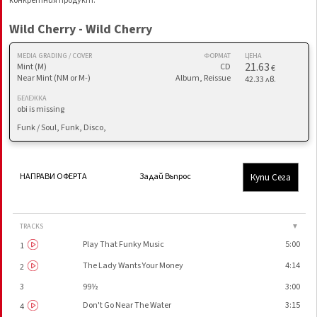
конкретния продукт.
Wild Cherry - Wild Cherry
MEDIA GRADING / COVER
ФОРМАТ
ЦЕНА
21.63
Mint (M)
CD
€
Near Mint (NM or M-)
Album, Reissue
42.33 лв.
БЕЛЕЖКА
obi is missing
Funk / Soul, Funk, Disco,
Купи Сега
НАПРАВИ ОФЕРТА
Задай Въпрос
TRACKS
▼
Play That Funky Music
5:00
1
The Lady Wants Your Money
4:14
2
3
99½
3:00
Don't Go Near The Water
3:15
4