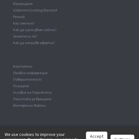
Изпращане
Goldmine Grading Standart
Речник
Кои сме ние?
Как да използвам сайта?
Знаете ли че?
Как да направя оферта?
Kонтакти
Правна информация
Поверителност
Плащане
Условия на Поръчката
Политика за Връщане
Интересни Факти
We use cookies to improve your
Accept