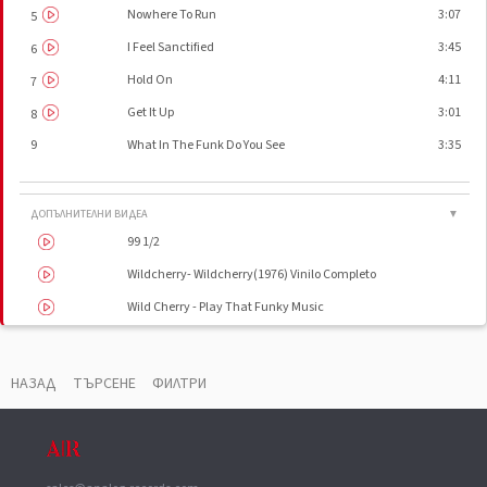
Nowhere To Run
3:07
5
I Feel Sanctified
3:45
6
Hold On
4:11
7
Get It Up
3:01
8
9
What In The Funk Do You See
3:35
ДОПЪЛНИТЕЛНИ ВИДЕА
▼
99 1/2
Wildcherry- Wildcherry(1976) Vinilo Completo
Wild Cherry - Play That Funky Music
ВАУЧЕР
▼
НАЗАД
ТЪРСЕНЕ
ФИЛТРИ
Copyright (c)
Sony Music Entertainment Inc.
Manufactured By
Sony Music Entertainment (Japan) Inc.
Manufactured By
Epic Records