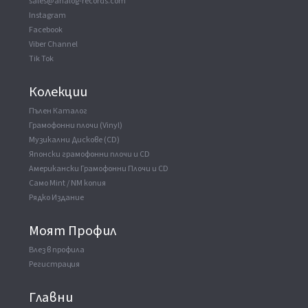
sales@analog-records.com
Produced For
Belkin-Maduri Productions
Instagram
Facebook
Viber Channel
Tik Tok
Колекции
Пълен Каталог
Грамофонни плочи (Vinyl)
Музикални Дискове (CD)
Японски грамофонни плочи и CD
Американски Грамофонни Плочи и CD
Само Mint / NM копия
Рядко Издание
Моят Профил
Влез в профила
Регистрация
Главни